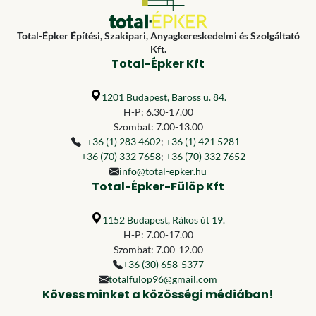
Total-Épker Építési, Szakipari, Anyagkereskedelmi és Szolgáltató
Kft.
Total-Épker Kft
1201 Budapest, Baross u. 84.
H-P: 6.30-17.00
Szombat: 7.00-13.00
+36 (1) 283 4602
;
+36 (1) 421 5281
+36 (70) 332 7658
;
+36 (70) 332 7652
info@total-epker.hu
Total-Épker-Fülöp Kft
1152 Budapest, Rákos út 19.
H-P: 7.00-17.00
Szombat: 7.00-12.00
+36 (30) 658-5377
totalfulop96@gmail.com
Kövess minket a közösségi médiában!