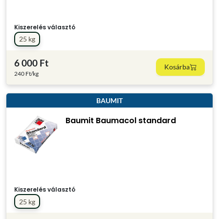
Kiszerelés választó
25 kg
6 000 Ft
Kosárba
240 Ft/kg
BAUMIT
Baumit Baumacol standard
Kiszerelés választó
25 kg