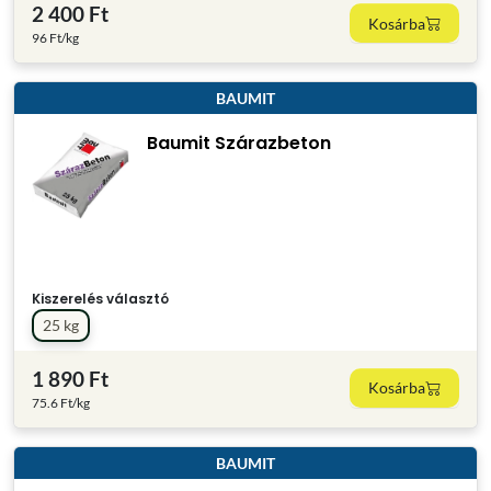
2 400 Ft
Kosárba
96 Ft/kg
BAUMIT
Baumit Szárazbeton
Kiszerelés választó
25 kg
1 890 Ft
Kosárba
75.6 Ft/kg
BAUMIT