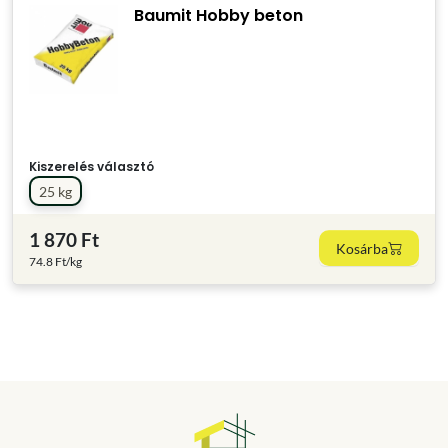
Baumit Hobby beton
Kiszerelés választó
25 kg
1 870 Ft
Kosárba
74.8 Ft/kg