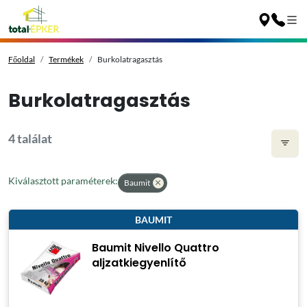
Főoldal
Termékek
Burkolatragasztás
Burkolatragasztás
4 találat
Kiválasztott paraméterek:
Baumit
BAUMIT
Baumit Nivello Quattro
aljzatkiegyenlítő