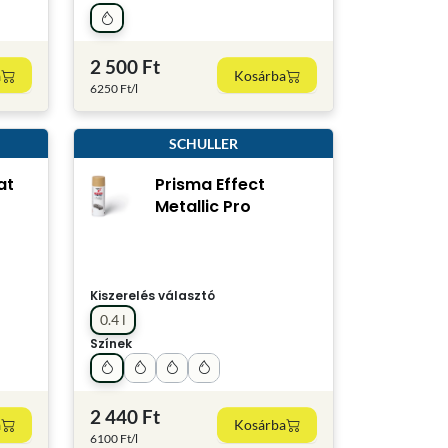
2 500 Ft
a
Kosárba
6250 Ft/l
SCHULLER
at
Prisma Effect
Metallic Pro
Kiszerelés választó
0.4 l
Színek
2 440 Ft
a
Kosárba
6100 Ft/l