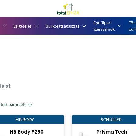
Építőipari
Töm
Szigetelés
Burkolatragasztás
szerszámok
pur
lálat
ztott paraméterek:
HB BODY
SCHULLER
HB Body F250
Prisma Tech