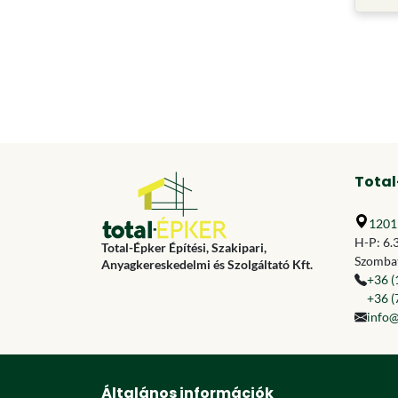
Total
1201 
H-P: 6.
Total-Épker Építési, Szakipari,
Szombat
Anyagkereskedelmi és Szolgáltató Kft.
+36 (
+36 (
info@
Általános információk