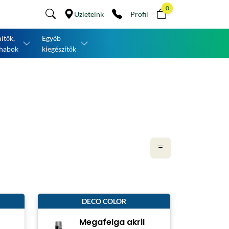
0
Üzleteink
Profil
ítők,
Egyéb
habok
kiegészítők
DECO COLOR
Megafelga akril