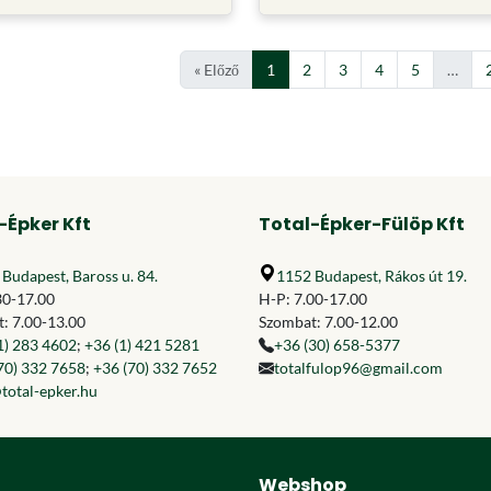
« Előző
1
2
3
4
5
…
-Épker Kft
Total-Épker-Fülöp Kft
Budapest, Baross u. 84.
1152 Budapest, Rákos út 19.
30-17.00
H-P: 7.00-17.00
: 7.00-13.00
Szombat: 7.00-12.00
1) 283 4602
;
+36 (1) 421 5281
+36 (30) 658-5377
70) 332 7658
;
+36 (70) 332 7652
totalfulop96@gmail.com
total-epker.hu
Webshop