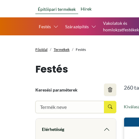
Hírek
Építőipari termékek
Vakolatok és
Festés
Szárazépítés
homlokzatfestékek
Főoldal
Termékek
Festés
Festés
260 ta
Keresési paraméterek
Kiválas
Elérhetőség