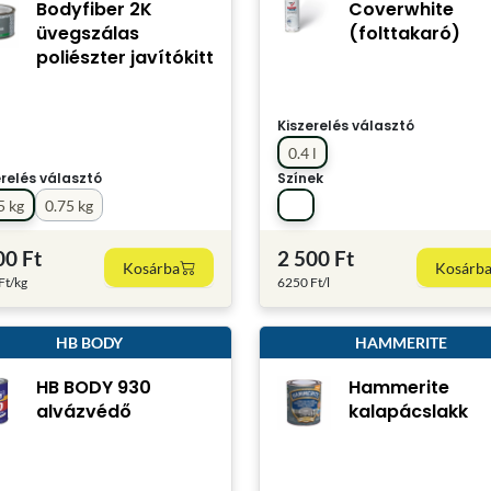
Bodyfiber 2K
Coverwhite
üvegszálas
(folttakaró)
poliészter javítókitt
Kiszerelés választó
0.4 l
erelés választó
Színek
5 kg
0.75 kg
00 Ft
2 500 Ft
Kosárba
Kosárb
Ft/kg
6250 Ft/l
HB BODY
HAMMERITE
HB BODY 930
Hammerite
alvázvédő
kalapácslakk