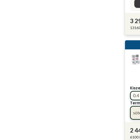
3 2
13160
Kisz
0.4 
Term
söt
2 4
6100 F