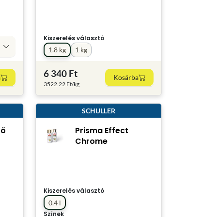
Kiszerelés választó
1.8 kg
1 kg
6 340 Ft
a
Kosárba
3522.22 Ft/kg
SCHULLER
ző
Prisma Effect
Chrome
Kiszerelés választó
0.4 l
Színek