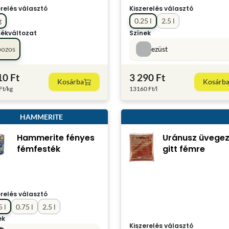
erelés választó
Kiszerelés választó
g
0.25 l
2.5 l
ékváltozat
Színek
bozos
ezüst
10 Ft
3 290 Ft
Kosárba
Kosárb
Ft/kg
13160 Ft/l
HAMMERITE
Hammerite fényes
Uránusz üvege
fémfesték
gitt fémre
erelés választó
5 l
0.75 l
2.5 l
ek
Kiszerelés választó