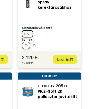
spray
keréktárcsákhoz
Kiszerelés választó
0.5 l
Színek
2 120 Ft
a
Kosárba
4240 Ft/l
HB BODY
HB BODY 205 LP
Plus-Soft 2K
poliészter javítókitt