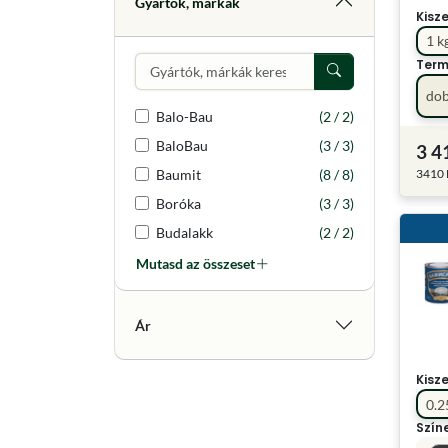
Gyártók, márkák
Kisz
1 k
Term
do
Balo-Bau
(2 / 2)
BaloBau
(3 / 3)
3 4
3410 
Baumit
(8 / 8)
Boróka
(3 / 3)
Budalakk
(2 / 2)
Mutasd az összeset
Ár
Kisz
0.2
Szín