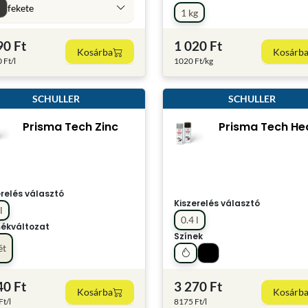
fekete
1 kg
90 Ft
1 020 Ft
Kosárba
Kosárb
 Ft/l
1020 Ft/kg
SCHULLER
SCHULLER
Prisma Tech Zinc
Prisma Tech He
erelés választó
Kiszerelés választó
l
0.4 l
ékváltozat
Színek
ét
40 Ft
3 270 Ft
Kosárba
Kosárb
t/l
8175 Ft/l