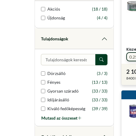
Akciós
(18 / 18)
Újdonság
(4 / 4)
Tulajdonságok
Kisz
0.2
2 1
Dörzsálló
(3 / 3)
8400 
Fényes
(13 / 13)
Gyorsan száradó
(33 / 33)
Időjárásálló
(33 / 33)
Kiváló fedőképesség
(39 / 39)
Mutasd az összeset