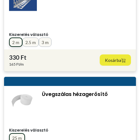
Kiszerelés választó
2 m
2.5 m
3 m
330 Ft
Kosárba
165 Ft/m
Üvegszálas hézagerősítő
Kiszerelés választó
25 m