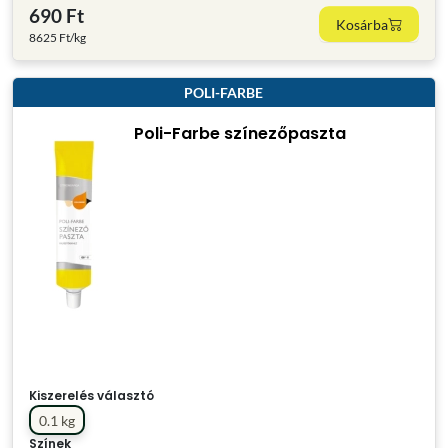
690 Ft
Kosárba
8625 Ft/kg
POLI-FARBE
Poli-Farbe színezőpaszta
Kiszerelés választó
0.1 kg
Színek