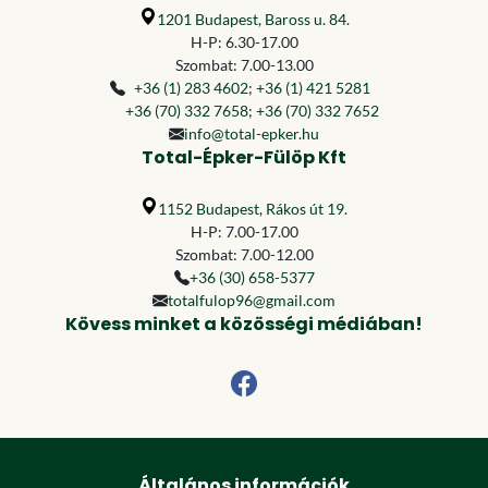
1201 Budapest, Baross u. 84.
H-P: 6.30-17.00
Szombat: 7.00-13.00
+36 (1) 283 4602
;
+36 (1) 421 5281
+36 (70) 332 7658
;
+36 (70) 332 7652
info@total-epker.hu
Total-Épker-Fülöp Kft
1152 Budapest, Rákos út 19.
H-P: 7.00-17.00
Szombat: 7.00-12.00
+36 (30) 658-5377
totalfulop96@gmail.com
Kövess minket a közösségi médiában!
Általános információk