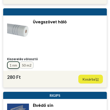
Üvegszövet háló
Kiszerelés választó
1 nm
50 m2
280 Ft
Kosárba
RIGIPS
Élvédő sín