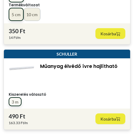
Termékváltozat
5 cm
10 cm
350 Ft
Kosárba
14 Ft/m
SCHULLER
Műanyag élvédő ívre hajlítható
Kiszerelés választó
3 m
490 Ft
Kosárba
163.33 Ft/m