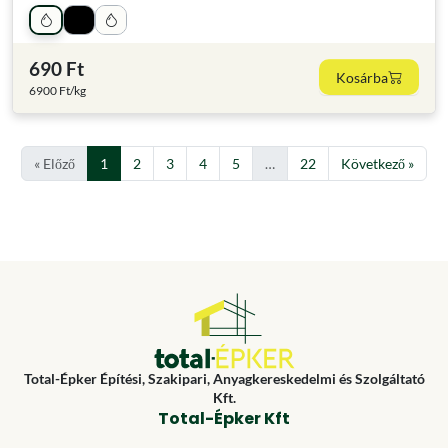
690 Ft
Kosárba
6900 Ft/kg
« Előző
1
2
3
4
5
…
22
Következő »
Total-Épker Építési, Szakipari, Anyagkereskedelmi és Szolgáltató
Kft.
Total-Épker Kft