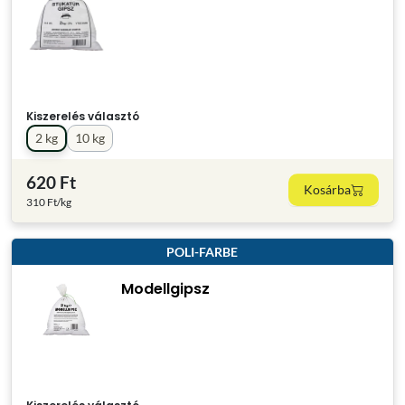
Kiszerelés választó
2 kg
10 kg
620 Ft
Kosárba
310 Ft/kg
POLI-FARBE
Modellgipsz