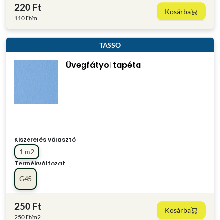
220 Ft
Kosárba
110 Ft/m
TASSO
Üvegfátyol tapéta
Kiszerelés választó
1 m2
Termékváltozat
G45
250 Ft
Kosárba
250 Ft/m2