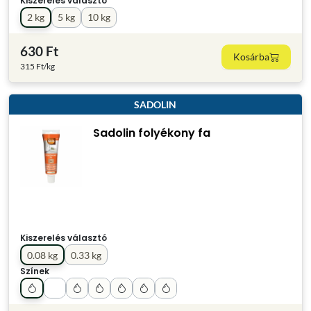
Kiszerelés választó
2 kg
5 kg
10 kg
630 Ft
Kosárba
315 Ft/kg
SADOLIN
Sadolin folyékony fa
Kiszerelés választó
0.08 kg
0.33 kg
Színek