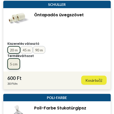
SCHULLER
Öntapadós üvegszövet
Kiszerelés választó
20 m
45 m
90 m
Termékváltozat
5 cm
600 Ft
Kosárba
30 Ft/m
POLI-FARBE
Poli-Farbe Stukatúrgipsz