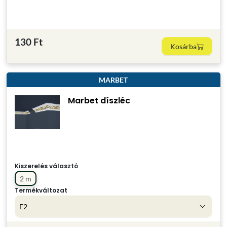
130 Ft
Kosárba
MARBET
Marbet díszléc
Kiszerelés választó
2 m
Termékváltozat
E2