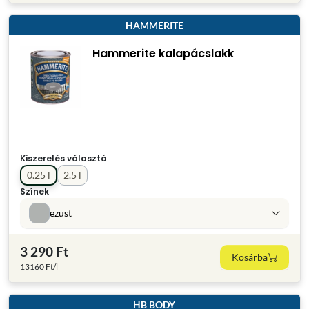
HAMMERITE
Hammerite kalapácslakk
Kiszerelés választó
0.25 l
2.5 l
Színek
ezüst
3 290 Ft
Kosárba
13160 Ft/l
HB BODY