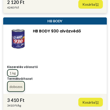
2 120 Ft
Kosárba
4240 Ft/l
HB BODY
HB BODY 930 alvázvédő
Kiszerelés választó
1 kg
Termékváltozat
dobozos
3 410 Ft
Kosárba
3410 Ft/kg