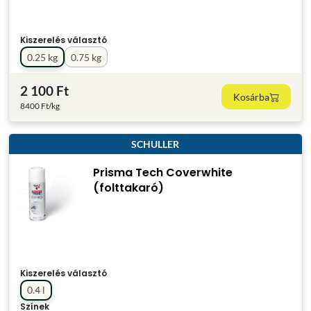
Kiszerelés választó
0.25 kg
0.75 kg
2 100 Ft
Kosárba
8400 Ft/kg
SCHULLER
Prisma Tech Coverwhite
(folttakaró)
Kiszerelés választó
0.4 l
Színek