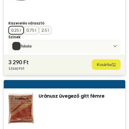
Kiszerelés választó
0.25 l
0.75 l
2.5 l
Színek
fekete
3 290 Ft
Kosárba
13160 Ft/l
Uránusz üvegező gitt fémre