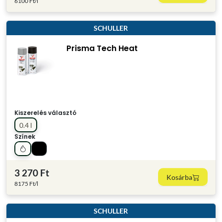
6100 Ft/l
SCHULLER
Prisma Tech Heat
Kiszerelés választó
0.4 l
Színek
3 270 Ft
Kosárba
8175 Ft/l
SCHULLER