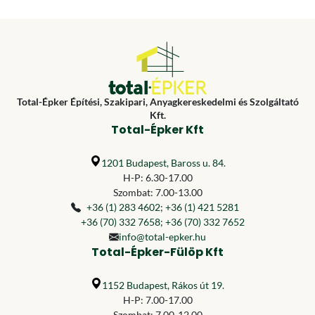
Total-Épker Építési, Szakipari, Anyagkereskedelmi és Szolgáltató
Kft.
Total-Épker Kft
1201 Budapest, Baross u. 84.
H-P: 6.30-17.00
Szombat: 7.00-13.00
+36 (1) 283 4602
;
+36 (1) 421 5281
+36 (70) 332 7658
;
+36 (70) 332 7652
info@total-epker.hu
Total-Épker-Fülöp Kft
1152 Budapest, Rákos út 19.
H-P: 7.00-17.00
Szombat: 7.00-12.00