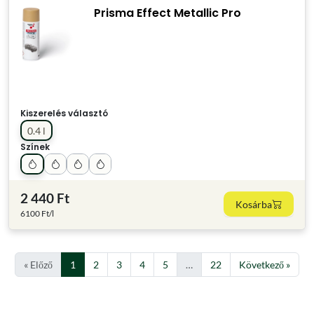
Prisma Effect Metallic Pro
Kiszerelés választó
0.4 l
Színek
2 440 Ft
Kosárba
6100 Ft/l
« Előző
1
2
3
4
5
…
22
Következő »