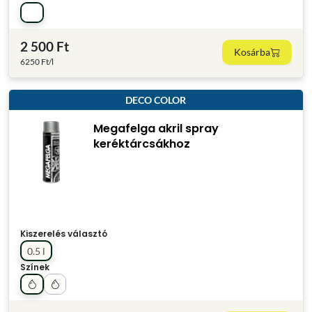
2 500 Ft
Kosárba
6250 Ft/l
DECO COLOR
Megafelga akril spray
keréktárcsákhoz
Kiszerelés választó
0.5 l
Színek