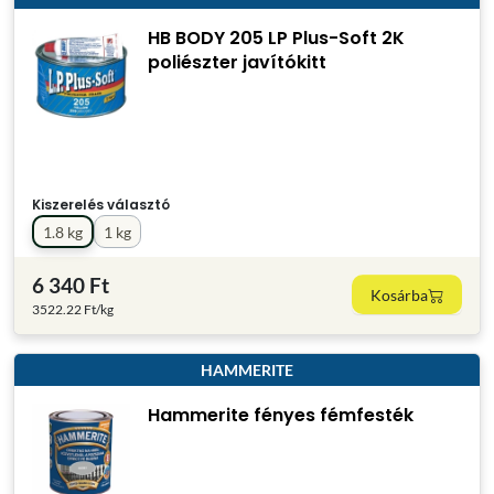
HB BODY 205 LP Plus-Soft 2K
poliészter javítókitt
Kiszerelés választó
1.8 kg
1 kg
6 340 Ft
Kosárba
3522.22 Ft/kg
HAMMERITE
Hammerite fényes fémfesték