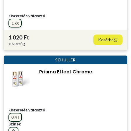
Kiszerelés választó
1 kg
1 020 Ft
Kosárba
1020 Ft/kg
SCHULLER
Prisma Effect Chrome
Kiszerelés választó
0.4 l
Színek