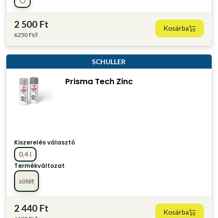
2 500 Ft
Kosárba
6250 Ft/l
SCHULLER
Prisma Tech Zinc
Kiszerelés választó
0.4 l
Termékváltozat
sötét
2 440 Ft
Kosárba