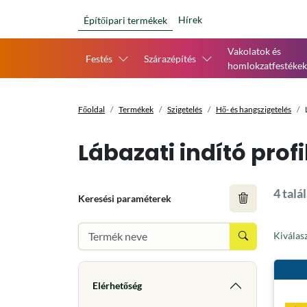
Hírek
Építőipari termékek
Vakolatok és
Festés
Szárazépítés
homlokzatfestékek
Főoldal
Termékek
Szigetelés
Hő- és hangszigetelés
Lábazati indító profi
4 talá
Keresési paraméterek
Kiválas
Elérhetőség