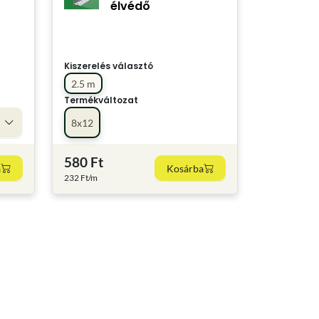
élvédő
Kiszerelés választó
2.5 m
Termékváltozat
8x12
580 Ft
a
Kosárba
232 Ft/m