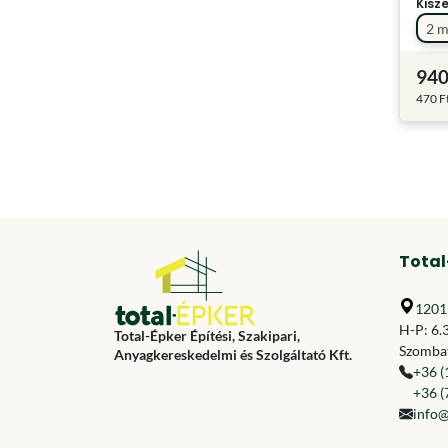
Kisz
2 
940
470 F
Total
1201 
H-P: 6.
Total-Épker Építési, Szakipari,
Szombat
Anyagkereskedelmi és Szolgáltató Kft.
+36 (
+36 (
info@