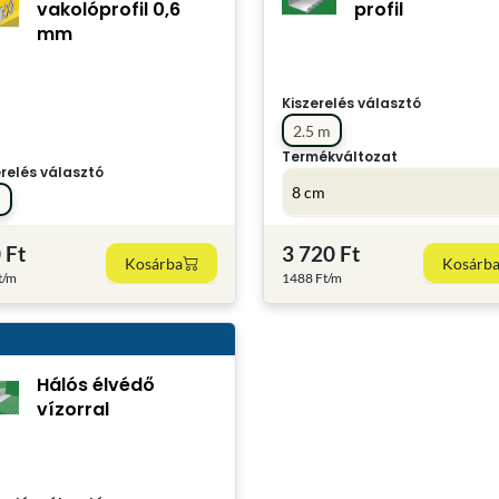
vakolóprofil 0,6
profil
mm
Kiszerelés választó
2.5 m
Termékváltozat
erelés választó
8 cm
m
 Ft
3 720 Ft
Kosárba
Kosárb
t/m
1488 Ft/m
Hálós élvédő
vízorral