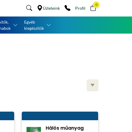
0
Üzleteink
Profil
ítők,
Egyéb
habok
kiegészítők
Hálós műanyag