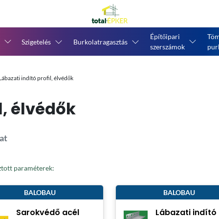
Építőipari
Töm
Szigetelés
Burkolatragasztás
szerszámok
pur
Lábazati indító profil, élvédők
l, élvédők
lat
ztott paraméterek:
BALOBAU
BALOBAU
Sarokvédő acél
Lábazati indító