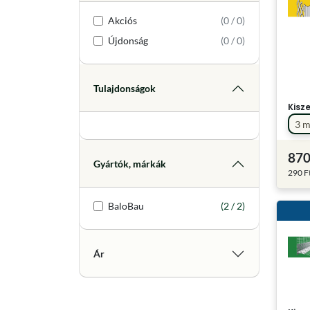
Akciós
(0 / 0)
Újdonság
(0 / 0)
Tulajdonságok
Kisz
3 
870
Gyártók, márkák
290 F
BaloBau
(2 / 2)
Ár