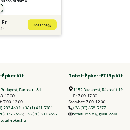
erelés választó
m
 Ft
Kosárba
t/m
-Épker Kft
Total-Épker-Fülöp Kft
Budapest, Baross u. 84.
1152 Budapest, Rákos út 19.
30-17.00
H-P: 7.00-17.00
: 7.00-13.00
Szombat: 7.00-12.00
1) 283 4602
;
+36 (1) 421 5281
+36 (30) 658-5377
70) 332 7658
;
+36 (70) 332 7652
totalfulop96@gmail.com
total-epker.hu