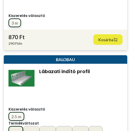
Kiszerelés választó
3 m
870 Ft
Kosárba
290 Ft/m
BALOBAU
Lábazati indító profil
Kiszerelés választó
2.5 m
Termékváltozat