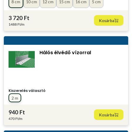
8 cm
10 cm
12 cm
15 cm
16 cm
5 cm
3 720 Ft
Kosárba
1488 Ft/m
Hálós élvédő vízorral
Kiszerelés választó
2 m
940 Ft
Kosárba
470 Ft/m