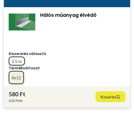
Hálós műanyag élvédő
Kiszerelés választó
2.5 m
Termékváltozat
8x12
580 Ft
Kosárba
232 Ft/m