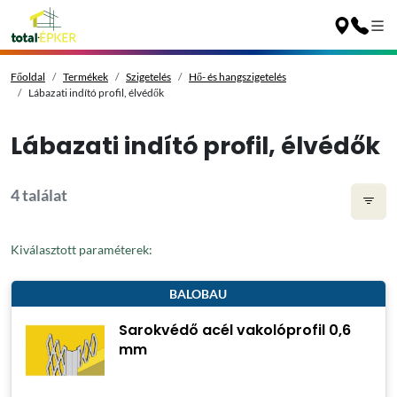
Főoldal
Termékek
Szigetelés
Hő- és hangszigetelés
Lábazati indító profil, élvédők
Lábazati indító profil, élvédők
4 találat
Kiválasztott paraméterek:
BALOBAU
Sarokvédő acél vakolóprofil 0,6
mm