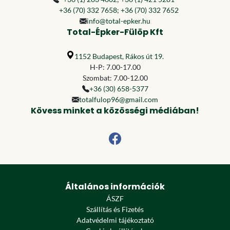
+36 (70) 332 7658
;
+36 (70) 332 7652
info@total-epker.hu
Total-Épker-Fülöp Kft
1152 Budapest, Rákos út 19.
H-P: 7.00-17.00
Szombat: 7.00-12.00
+36 (30) 658-5377
totalfulop96@gmail.com
Kövess minket a közösségi médiában!
Általános információk
ÁSZF
Szállítás és Fizetés
Adatvédelmi tájékoztató