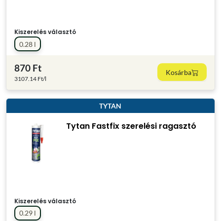
Kiszerelés választó
0.28 l
870 Ft
Kosárba
3107.14 Ft/l
TYTAN
Tytan Fastfix szerelési ragasztó
Kiszerelés választó
0.29 l