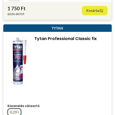
1 750 Ft
Kosárba
6034.48 Ft/l
TYTAN
Tytan Professional Classic fix
Kiszerelés választó
0.29 l