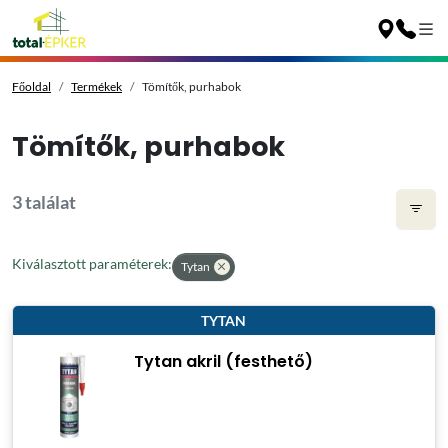
Főoldal
Termékek
Tömítők, purhabok
Tömítők, purhabok
3 találat
Kiválasztott paraméterek:
Tytan
TYTAN
Tytan akril (festhető)