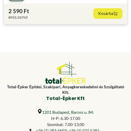
2 590 Ft
Kosárba
8931.03 Ft/l
Total-Épker Építési, Szakipari, Anyagkereskedelmi és Szolgáltató
Kft.
Total-Épker Kft
1201 Budapest, Baross u. 84.
H-P: 6.30-17.00
Szombat: 7.00-13.00
+36 (1) 283 4602
;
+36 (1) 421 5281