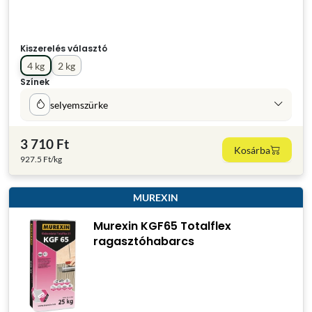
Kiszerelés választó
4 kg
2 kg
Színek
selyemszürke
3 710 Ft
Kosárba
927.5 Ft/kg
MUREXIN
Murexin KGF65 Totalflex
ragasztóhabarcs