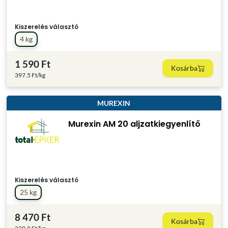
Kiszerelés választó
4 kg
1 590 Ft
Kosárba
397.5 Ft/kg
MUREXIN
Murexin AM 20 aljzatkiegyenlítő
Kiszerelés választó
25 kg
8 470 Ft
Kosárba