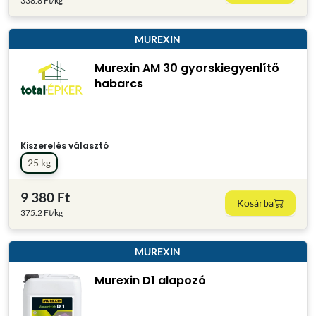
338.8 Ft/kg
MUREXIN
Murexin AM 30 gyorskiegyenlítő
habarcs
Kiszerelés választó
25 kg
9 380 Ft
Kosárba
375.2 Ft/kg
MUREXIN
Murexin D1 alapozó