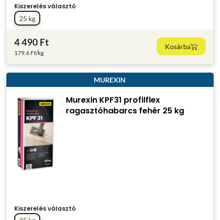
Kiszerelés választó
25 kg
4 490 Ft
Kosárba
179.6 Ft/kg
MUREXIN
Murexin KPF31 profilflex
ragasztóhabarcs fehér 25 kg
Kiszerelés választó