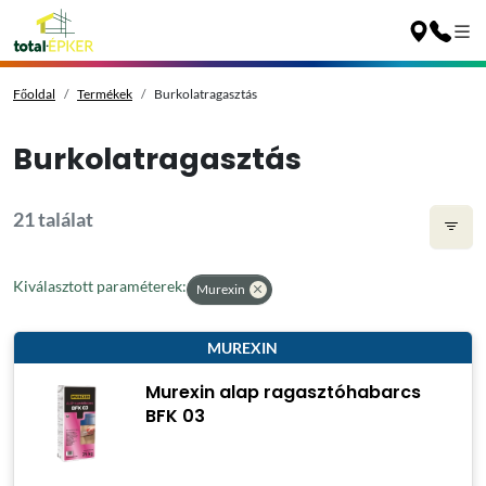
Főoldal
Termékek
Burkolatragasztás
Burkolatragasztás
21 találat
Kiválasztott paraméterek:
Murexin
MUREXIN
Murexin alap ragasztóhabarcs
BFK 03