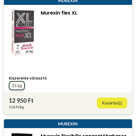
MUREXIN
Murexin flex XL
Kiszerelés választó
25 kg
12 950 Ft
Kosárba
518 Ft/kg
MUREXIN