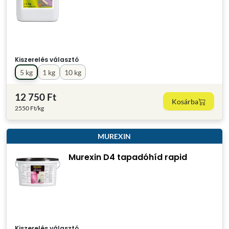
Kiszerelés választó
5 kg
1 kg
10 kg
12 750 Ft
Kosárba
2550 Ft/kg
MUREXIN
Murexin D4 tapadóhíd rapid
Kiszerelés választó