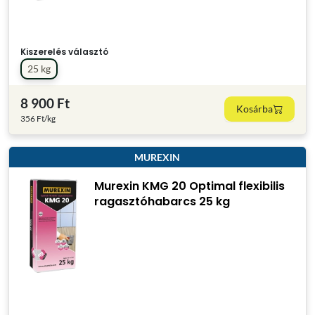
Kiszerelés választó
25 kg
8 900 Ft
Kosárba
356 Ft/kg
MUREXIN
Murexin KMG 20 Optimal flexibilis
ragasztóhabarcs 25 kg