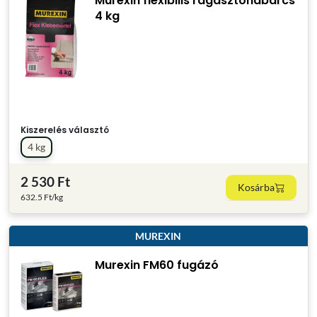
Murexin flexibilis ragasztóhabarcs
4 kg
Kiszerelés választó
4 kg
2 530 Ft
Kosárba
632.5 Ft/kg
MUREXIN
Murexin FM60 fugázó