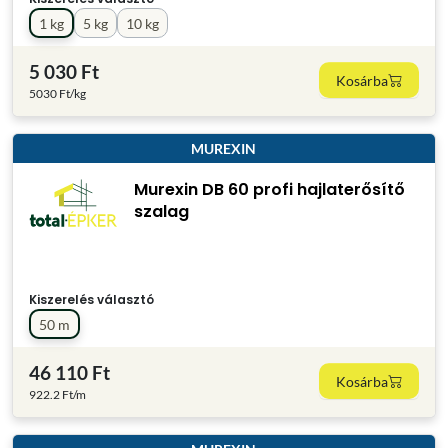
1 kg
5 kg
10 kg
5 030 Ft
Kosárba
5030 Ft/kg
MUREXIN
Murexin DB 60 profi hajlaterősítő
szalag
Kiszerelés választó
50 m
46 110 Ft
Kosárba
922.2 Ft/m