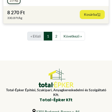
25 kg
8 270 Ft
Kosárba
330.8 Ft/kg
« Előző
1
2
Következő »
Total-Épker Építési, Szakipari, Anyagkereskedelmi és Szolgáltató
Kft.
Total-Épker Kft
1201 Budapest, Baross u. 84.