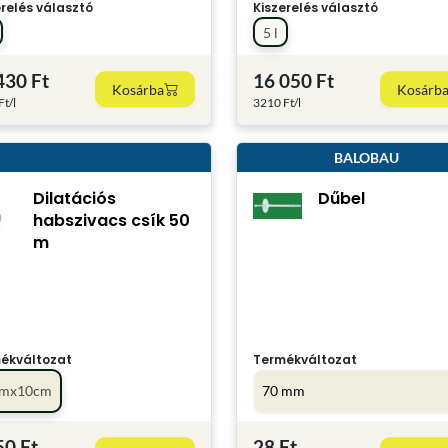
erelés választó
Kiszerelés választó
5 l
430 Ft
16 050 Ft
Kosárba
Kosárb
t/l
3210 Ft/l
BALOBAU
Dilatációs
Dűbel
habszivacs csík 50
m
ékváltozat
Termékváltozat
mx10cm
70 mm
50 Ft
28 Ft