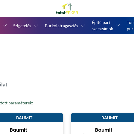
Építőipari
Töm
Szigetelés
Burkolatragasztás
szerszámok
pur
álat
ztott paraméterek:
BAUMIT
BAUMIT
Baumit
Baumit