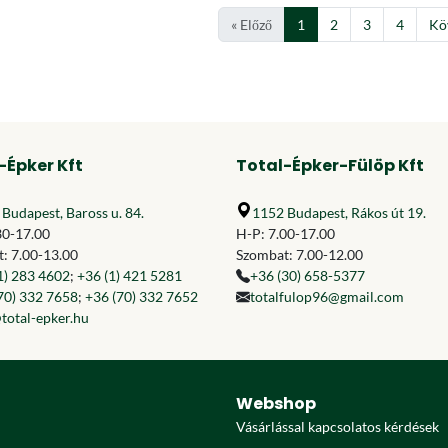
« Előző
1
2
3
4
Kö
-Épker Kft
Total-Épker-Fülöp Kft
Budapest, Baross u. 84.
1152 Budapest, Rákos út 19.
30-17.00
H-P: 7.00-17.00
: 7.00-13.00
Szombat: 7.00-12.00
1) 283 4602
;
+36 (1) 421 5281
+36 (30) 658-5377
70) 332 7658
;
+36 (70) 332 7652
totalfulop96@gmail.com
total-epker.hu
Webshop
Vásárlással kapcsolatos kérdések