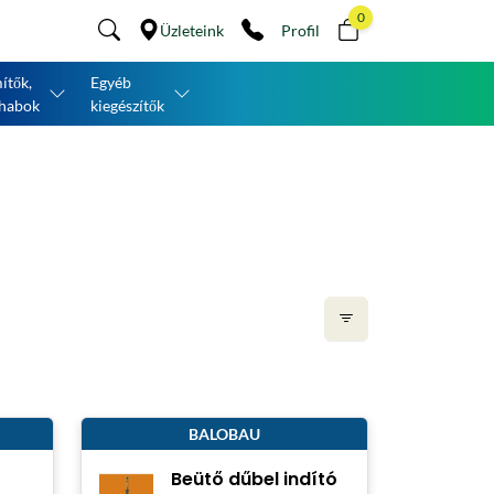
0
Üzleteink
Profil
ítők,
Egyéb
habok
kiegészítők
BALOBAU
Beütő dűbel indító