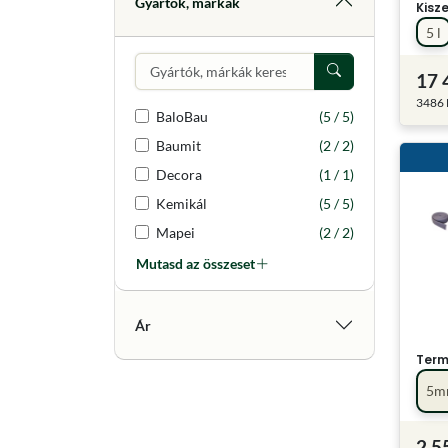
Gyártók, márkák
Kisz
5 l
17 
3486 F
BaloBau
(5 / 5)
Baumit
(2 / 2)
Decora
(1 / 1)
Kemikál
(5 / 5)
Mapei
(2 / 2)
Mutasd az összeset
Ár
Term
5m
2 5