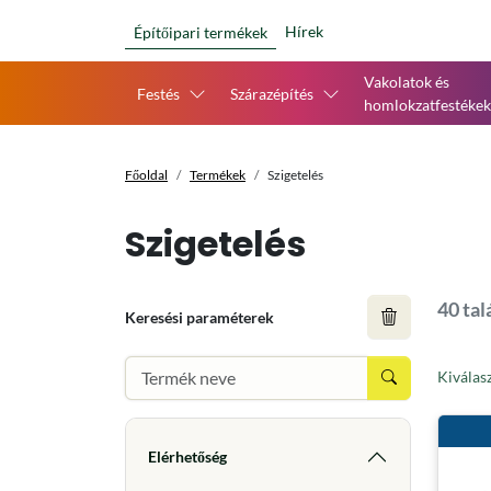
Hírek
Építőipari termékek
Vakolatok és
Festés
Szárazépítés
homlokzatfestékek
Főoldal
Termékek
Szigetelés
Szigetelés
40 tal
Keresési paraméterek
Kiválas
Elérhetőség