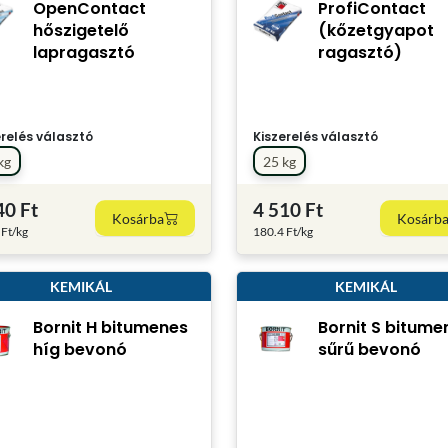
OpenContact
ProfiContact
hőszigetelő
(kőzetgyapot
lapragasztó
ragasztó)
erelés választó
Kiszerelés választó
kg
25 kg
40 Ft
4 510 Ft
Kosárba
Kosárb
 Ft/kg
180.4 Ft/kg
KEMIKÁL
KEMIKÁL
Bornit H bitumenes
Bornit S bitume
híg bevonó
sűrű bevonó