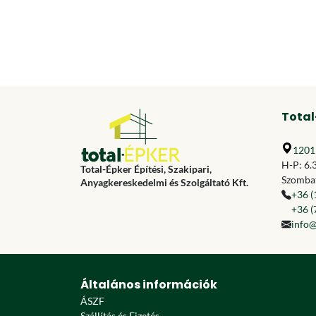
Total
1201 
H-P: 6.
Total-Épker Építési, Szakipari,
Szombat
Anyagkereskedelmi és Szolgáltató Kft.
+36 (
+36 (
info@
Általános információk
ÁSZF
Szállítás és Fizetés