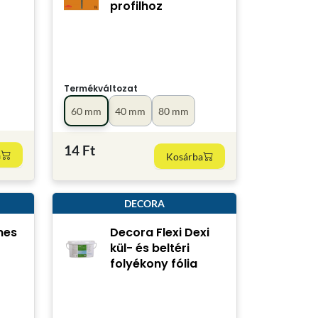
profilhoz
Termékváltozat
60 mm
40 mm
80 mm
14 Ft
a
Kosárba
DECORA
nes
Decora Flexi Dexi
kül- és beltéri
folyékony fólia