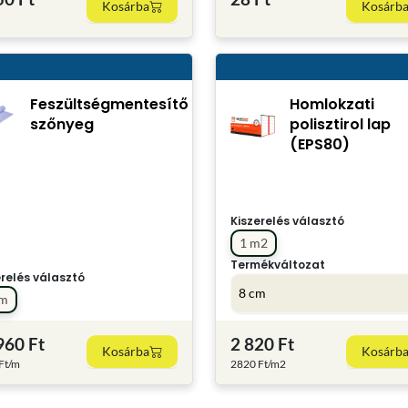
Kosárba
Kosárb
Feszültségmentesítő
Homlokzati
szőnyeg
polisztirol lap
(EPS80)
Kiszerelés választó
1 m2
Termékváltozat
erelés választó
8 cm
 m
960 Ft
2 820 Ft
Kosárba
Kosárb
Ft/m
2820 Ft/m2