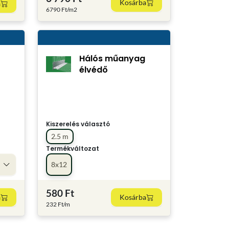
Kosárba
a
6790 Ft/m2
Hálós műanyag
élvédő
Kiszerelés választó
2.5 m
Termékváltozat
8x12
580 Ft
a
Kosárba
232 Ft/m