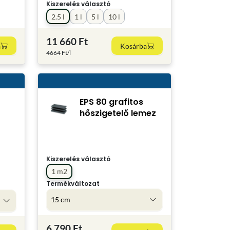
Kiszerelés választó
2.5 l
1 l
5 l
10 l
11 660 Ft
a
Kosárba
4664 Ft/l
EPS 80 grafitos
hőszigetelő lemez
Kiszerelés választó
1 m2
Termékváltozat
15 cm
6 790 Ft