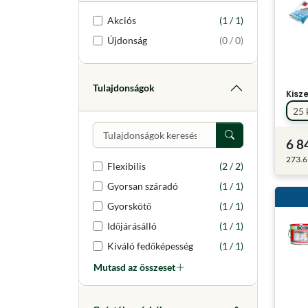
Akciós
(1 / 1)
Újdonság
(0 / 0)
Tulajdonságok
Kisz
25 
6 8
273.6
Flexibilis
(2 / 2)
Gyorsan száradó
(1 / 1)
Gyorskötő
(1 / 1)
Időjárásálló
(1 / 1)
Kiváló fedőképesség
(1 / 1)
Mutasd az összeset