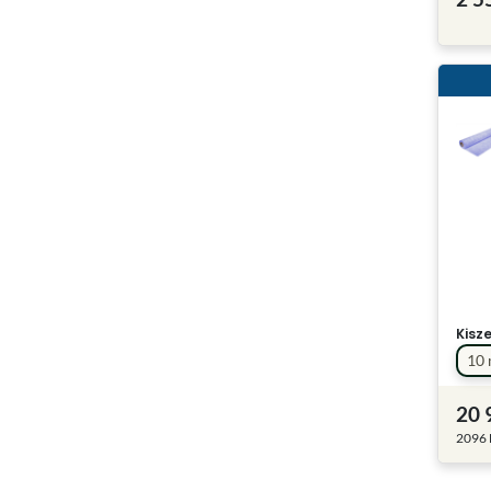
Kisz
10
20 
2096 