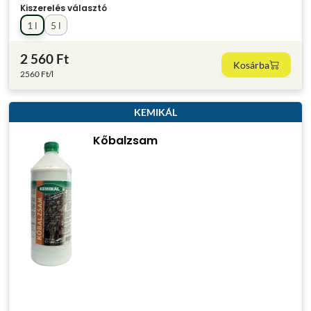
Kiszerelés választó
1 l
5 l
2 560 Ft
Kosárba
2560 Ft/l
KEMIKÁL
Kőbalzsam