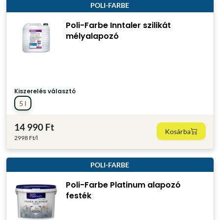
POLI-FARBE
Poli-Farbe Inntaler szilikát
mélyalapozó
Kiszerelés választó
5 l
14 990 Ft
Kosárba
2998 Ft/l
POLI-FARBE
Poli-Farbe Platinum alapozó
festék