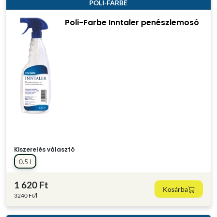
POLI-FARBE
Poli-Farbe Inntaler penészlemosó
Kiszerelés választó
0.5 l
1 620 Ft
Kosárba
3240 Ft/l