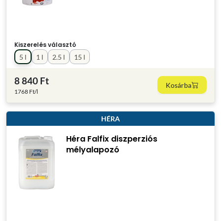
Kiszerelés választó
5 l
1 l
2.5 l
15 l
8 840 Ft
Kosárba
1768 Ft/l
HÉRA
Héra Falfix diszperziós
mélyalapozó