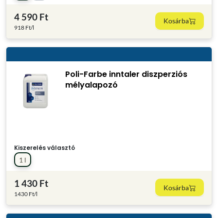
4 590 Ft
Kosárba
918 Ft/l
Poli-Farbe inntaler diszperziós
mélyalapozó
Kiszerelés választó
1 l
1 430 Ft
Kosárba
1430 Ft/l