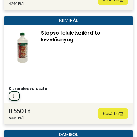
4240 Ft/l
KEMIKÁL
Stopsó felületszilárdító
kezelőanyag
Kiszerelés választó
1 l
8 550 Ft
Kosárba
8550 Ft/l
DAMISOL