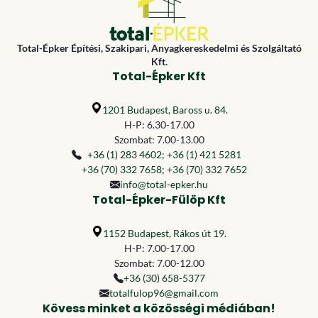
Total-Épker Építési, Szakipari, Anyagkereskedelmi és Szolgáltató
Kft.
Total-Épker Kft
1201 Budapest, Baross u. 84.
H-P: 6.30-17.00
Szombat: 7.00-13.00
+36 (1) 283 4602
;
+36 (1) 421 5281
+36 (70) 332 7658
;
+36 (70) 332 7652
info@total-epker.hu
Total-Épker-Fülöp Kft
1152 Budapest, Rákos út 19.
H-P: 7.00-17.00
Szombat: 7.00-12.00
+36 (30) 658-5377
totalfulop96@gmail.com
Kövess minket a közösségi médiában!