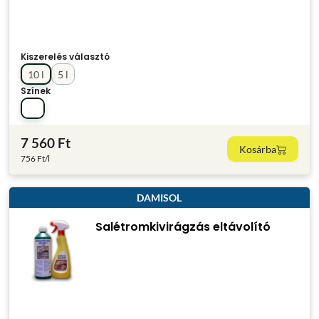
Kiszerelés választó
10 l
5 l
Színek
7 560 Ft
Kosárba
756 Ft/l
DAMISOL
Salétromkivirágzás eltávolító