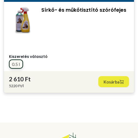
Sírkő- és műkőtisztító szórófejes
Kiszerelés választó
0.5 l
2 610 Ft
Kosárba
5220 Ft/l