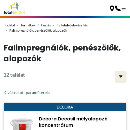
Főoldal
Termékek
Festés
Falfelület előkészítés
Falimpregnálók, penészölők, alapozók
Falimpregnálók, penészölők,
alapozók
12 találat
Kiválasztott paraméterek:
DECORA
Decora Decosil mélyalapozó
koncentrátum