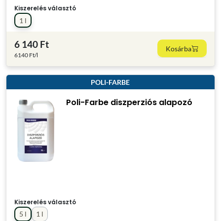
Kiszerelés választó
1 l
6 140 Ft
Kosárba
6140 Ft/l
POLI-FARBE
Poli-Farbe diszperziós alapozó
Kiszerelés választó
5 l
1 l