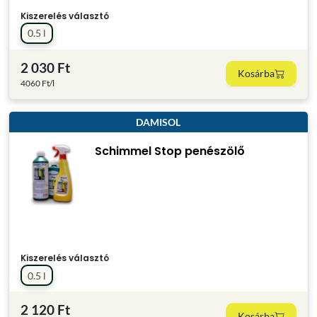
Kiszerelés választó
0.5 l
2 030 Ft
Kosárba
4060 Ft/l
DAMISOL
Schimmel Stop penészölő
Kiszerelés választó
0.5 l
2 120 Ft
Kosárba