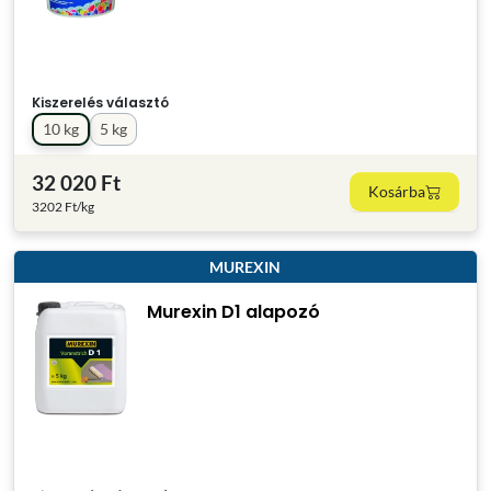
Kiszerelés választó
10 kg
5 kg
32 020 Ft
Kosárba
3202 Ft/kg
MUREXIN
Murexin D1 alapozó