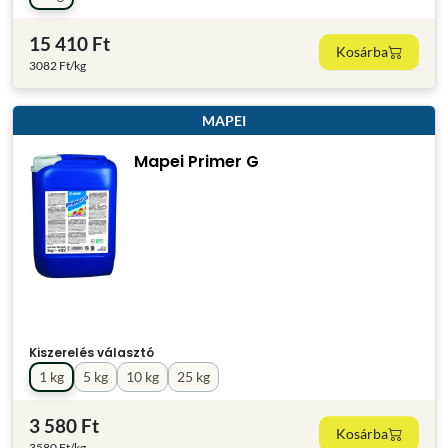
15 410 Ft
Kosárba
3082 Ft/kg
MAPEI
Mapei Primer G
Kiszerelés választó
1 kg
5 kg
10 kg
25 kg
3 580 Ft
Kosárba
3580 Ft/kg