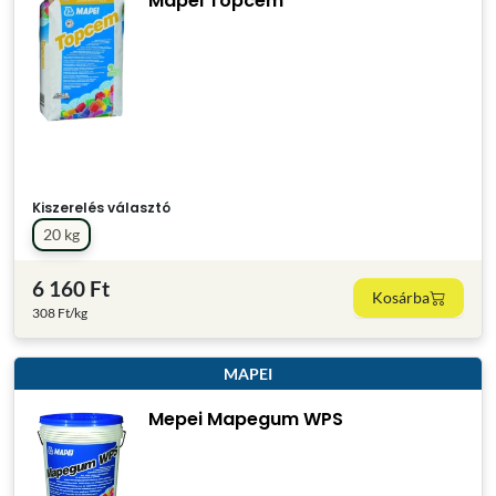
Mapei Topcem
Kiszerelés választó
20 kg
6 160 Ft
Kosárba
308 Ft/kg
MAPEI
Mepei Mapegum WPS