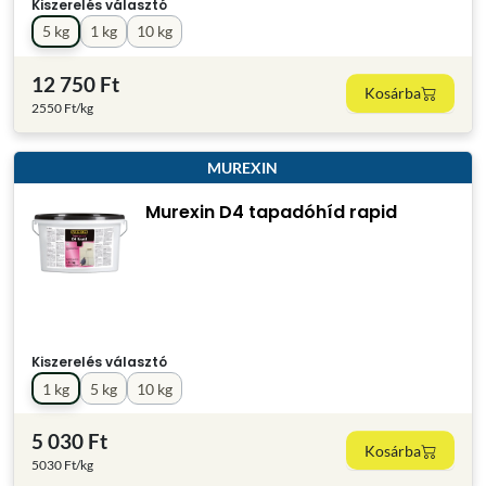
Kiszerelés választó
5 kg
1 kg
10 kg
12 750 Ft
Kosárba
2550 Ft/kg
MUREXIN
Murexin D4 tapadóhíd rapid
Kiszerelés választó
1 kg
5 kg
10 kg
5 030 Ft
Kosárba
5030 Ft/kg