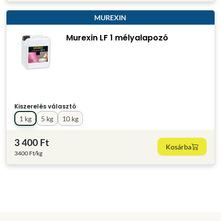
MUREXIN
Murexin LF 1 mélyalapozó
Kiszerelés választó
1 kg
5 kg
10 kg
3 400 Ft
Kosárba
3400 Ft/kg