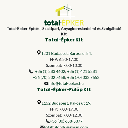
Total-Épker Építési, Szakipari, Anyagkereskedelmi és Szolgáltató
Kft.
Total-Épker Kft
1201 Budapest, Baross u. 84.
H-P: 6.30-17.00
Szombat: 7.00-13.00
+36 (1) 283 4602
;
+36 (1) 421 5281
+36 (70) 332 7658
;
+36 (70) 332 7652
info@total-epker.hu
Total-Épker-Fülöp Kft
1152 Budapest, Rákos út 19.
H-P: 7.00-17.00
Szombat: 7.00-12.00
+36 (30) 658-5377
totalfulop96@gmail.com