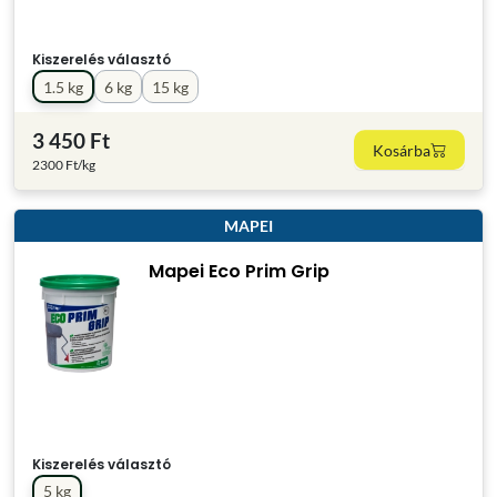
Kiszerelés választó
1.5 kg
6 kg
15 kg
3 450 Ft
Kosárba
2300 Ft/kg
MAPEI
Mapei Eco Prim Grip
Kiszerelés választó
5 kg