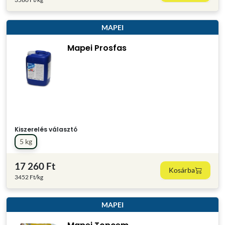
MAPEI
Mapei Prosfas
Kiszerelés választó
5 kg
17 260 Ft
Kosárba
3452 Ft/kg
MAPEI