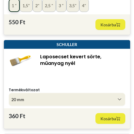
1 "
1,5"
2"
2,5 "
3 "
3,5"
4"
550 Ft
Kosárba
SCHULLER
Laposecset kevert sörte,
műanyag nyél
Termékváltozat
20 mm
360 Ft
Kosárba