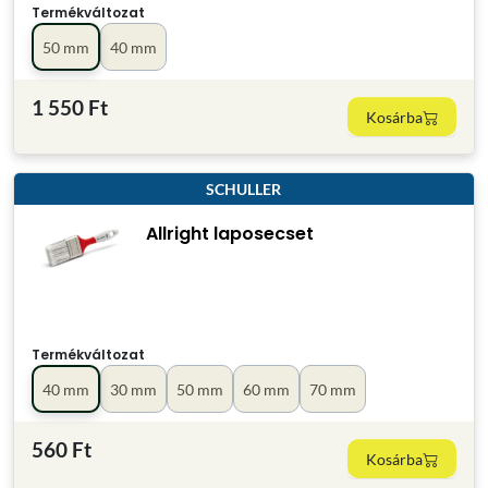
Termékváltozat
50 mm
40 mm
1 550 Ft
Kosárba
SCHULLER
Allright laposecset
Termékváltozat
40 mm
30 mm
50 mm
60 mm
70 mm
560 Ft
Kosárba