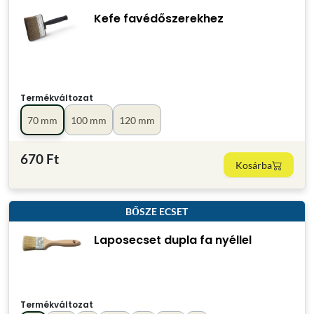
Kefe favédőszerekhez
Termékváltozat
70 mm
100 mm
120 mm
670 Ft
Kosárba
BŐSZE ECSET
Laposecset dupla fa nyéllel
Termékváltozat