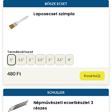
BŐSZE ECSET
Laposecset szimpla
Termékváltozat
1"
1,5"
2 "
2,5"
3 "
3,5"
4"
480 Ft
Kosárba
SCHULLER
Népművészeti ecsetkészlet 3
részes