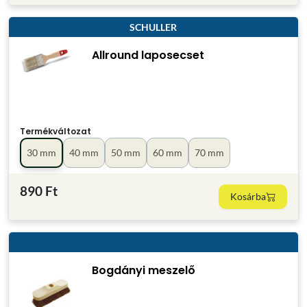
SCHULLER
Allround laposecset
Termékváltozat
30 mm
40 mm
50 mm
60 mm
70 mm
890 Ft
Kosárba
Bogdányi meszelő