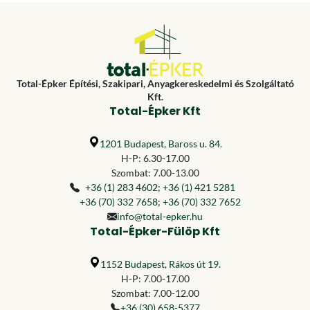
Total-Épker Építési, Szakipari, Anyagkereskedelmi és Szolgáltató
Kft.
Total-Épker Kft
1201 Budapest, Baross u. 84.
H-P: 6.30-17.00
Szombat: 7.00-13.00
+36 (1) 283 4602
;
+36 (1) 421 5281
+36 (70) 332 7658
;
+36 (70) 332 7652
info@total-epker.hu
Total-Épker-Fülöp Kft
1152 Budapest, Rákos út 19.
H-P: 7.00-17.00
Szombat: 7.00-12.00
+36 (30) 658-5377