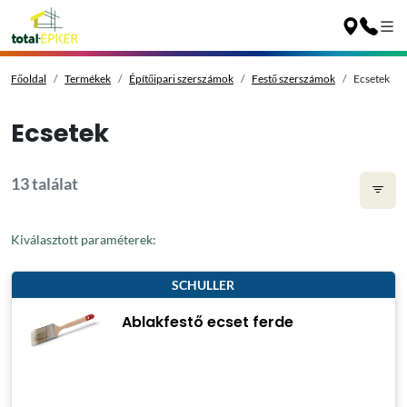
Főoldal
Termékek
Építőipari szerszámok
Festő szerszámok
Ecsetek
Ecsetek
13 találat
Kiválasztott paraméterek:
SCHULLER
Ablakfestő ecset ferde