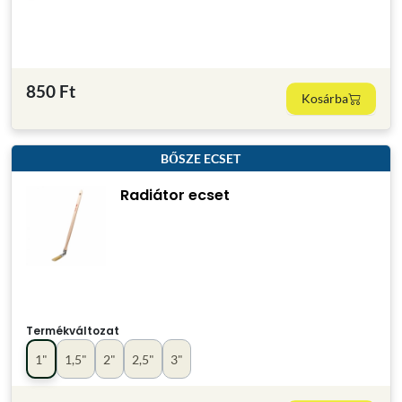
850 Ft
Kosárba
BŐSZE ECSET
Radiátor ecset
Termékváltozat
1"
1,5"
2"
2,5"
3"