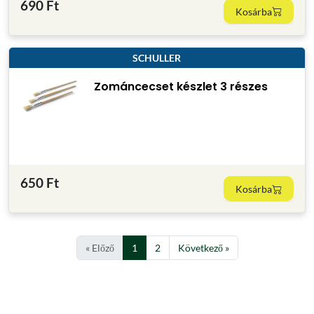
690 Ft
Kosárba
SCHULLER
Zománcecset készlet 3 részes
650 Ft
Kosárba
« Előző
1
2
Következő »