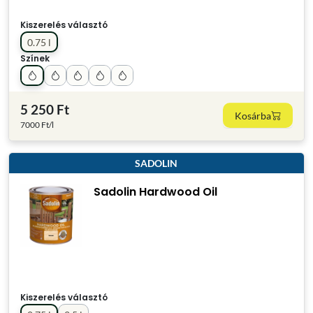
Kiszerelés választó
0.75 l
Színek
5 250 Ft
Kosárba
7000 Ft/l
SADOLIN
Sadolin Hardwood Oil
Kiszerelés választó