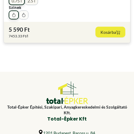
0.75 l
2.5 l
Színek
5 590 Ft
Kosárba
7453.33 Ft/l
Total-Épker Építési, Szakipari, Anyagkereskedelmi és Szolgáltató
Kft.
Total-Épker Kft
1201 Budapest, Baross u. 84.