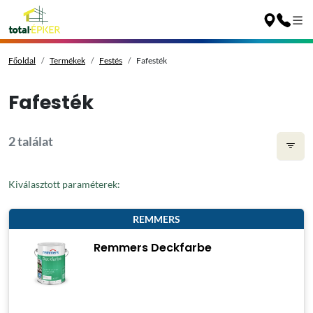
Főoldal
Termékek
Festés
Fafesték
Fafesték
2 találat
Kiválasztott paraméterek:
REMMERS
Remmers Deckfarbe