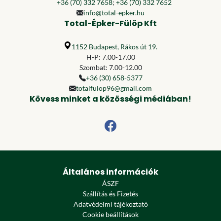
+36 (70) 332 7658
;
+36 (70) 332 7652
info@total-epker.hu
Total-Épker-Fülöp Kft
1152 Budapest, Rákos út 19.
H-P: 7.00-17.00
Szombat: 7.00-12.00
+36 (30) 658-5377
totalfulop96@gmail.com
Kövess minket a közösségi médiában!
Általános információk
ÁSZF
Szállítás és Fizetés
Adatvédelmi tájékoztató
Cookie beállítások