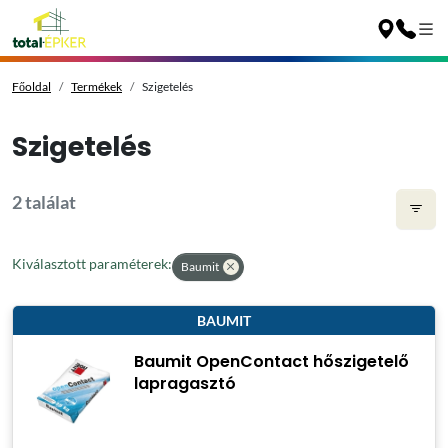
Főoldal
Termékek
Szigetelés
Szigetelés
2 találat
Kiválasztott paraméterek:
Baumit
BAUMIT
Baumit OpenContact hőszigetelő
lapragasztó