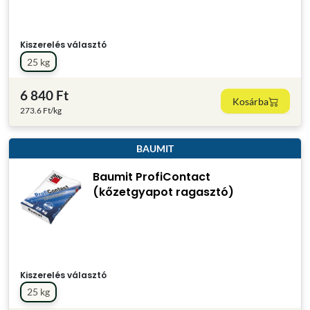
Kiszerelés választó
25 kg
6 840 Ft
Kosárba
273.6 Ft/kg
BAUMIT
Baumit ProfiContact
(kőzetgyapot ragasztó)
Kiszerelés választó
25 kg