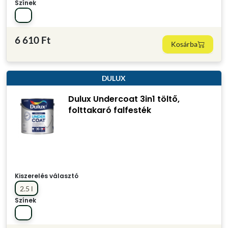
Színek
6 610 Ft
Kosárba
DULUX
Dulux Undercoat 3in1 töltő,
folttakaró falfesték
Kiszerelés választó
2.5 l
Színek