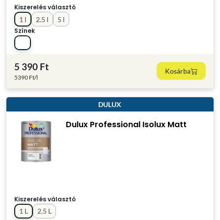
Kiszerelés választó
1 l
2.5 l
5 l
Színek
5 390 Ft
Kosárba
5390 Ft/l
DULUX
Dulux Professional Isolux Matt
Kiszerelés választó
1 L
2.5 L