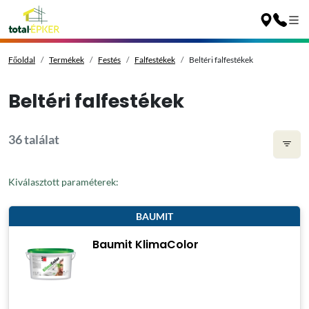
Főoldal
Termékek
Festés
Falfestékek
Beltéri falfestékek
Beltéri falfestékek
36 találat
Kiválasztott paraméterek:
BAUMIT
Baumit KlimaColor