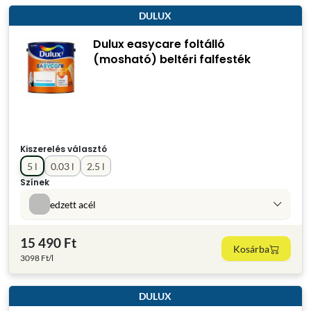
DULUX
Dulux easycare foltálló
(mosható) beltéri falfesték
Kiszerelés választó
5 l
0.03 l
2.5 l
Színek
edzett acél
15 490 Ft
Kosárba
3098 Ft/l
DULUX