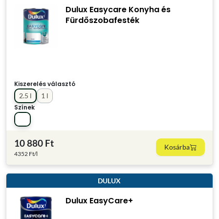
Dulux Easycare Konyha és
Fürdőszobafesték
Kiszerelés választó
2.5 l
1 l
Színek
10 880 Ft
Kosárba
4352 Ft/l
DULUX
Dulux EasyCare+