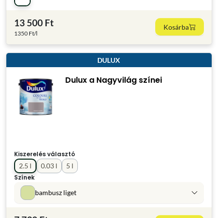
13 500 Ft
Kosárba
1350 Ft/l
DULUX
Dulux a Nagyvilág színei
Kiszerelés választó
2.5 l
0.03 l
5 l
Színek
bambusz liget