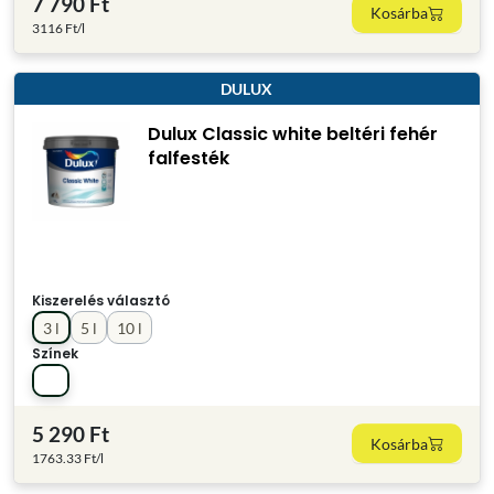
7 790 Ft
Kosárba
3116 Ft/l
DULUX
Dulux Classic white beltéri fehér
falfesték
Kiszerelés választó
3 l
5 l
10 l
Színek
5 290 Ft
Kosárba
1763.33 Ft/l