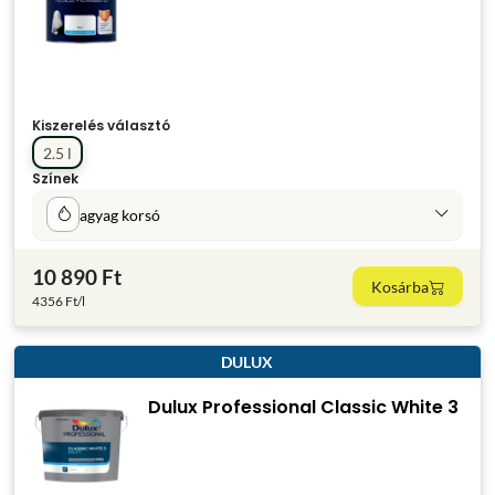
Kiszerelés választó
2.5 l
Színek
agyag korsó
10 890 Ft
Kosárba
4356 Ft/l
DULUX
Dulux Professional Classic White 3