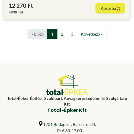
12 270 Ft
Kosárba
4908 Ft/l
« Előző
1
2
3
Következő »
Total-Épker Építési, Szakipari, Anyagkereskedelmi és Szolgáltató
Kft.
Total-Épker Kft
1201 Budapest, Baross u. 84.
H-P: 6.30-17.00