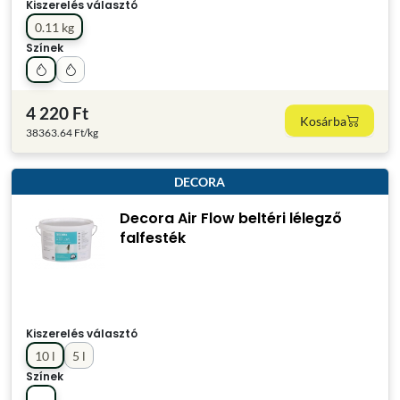
Kiszerelés választó
0.11 kg
Színek
4 220 Ft
Kosárba
38363.64 Ft/kg
DECORA
Decora Air Flow beltéri lélegző
falfesték
Kiszerelés választó
10 l
5 l
Színek