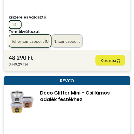
Kiszerelés választó
14 l
Termékváltozat
fehér színcsoport (0
1. színcsoport
48 290 Ft
Kosárba
3449.29 Ft/l
REVCO
Deco Glitter Mini - Csillámos
adalék festékhez