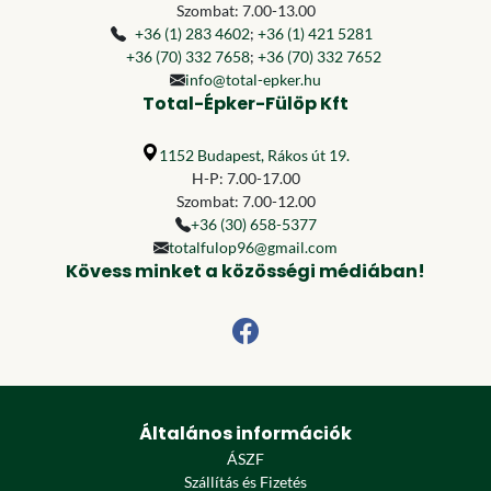
Szombat: 7.00-13.00
+36 (1) 283 4602
;
+36 (1) 421 5281
+36 (70) 332 7658
;
+36 (70) 332 7652
info@total-epker.hu
Total-Épker-Fülöp Kft
1152 Budapest, Rákos út 19.
H-P: 7.00-17.00
Szombat: 7.00-12.00
+36 (30) 658-5377
totalfulop96@gmail.com
Kövess minket a közösségi médiában!
Általános információk
ÁSZF
Szállítás és Fizetés