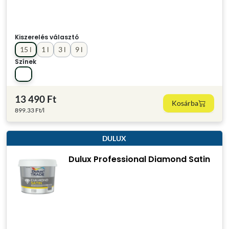
Kiszerelés választó
15 l
1 l
3 l
9 l
Színek
13 490 Ft
Kosárba
899.33 Ft/l
DULUX
Dulux Professional Diamond Satin