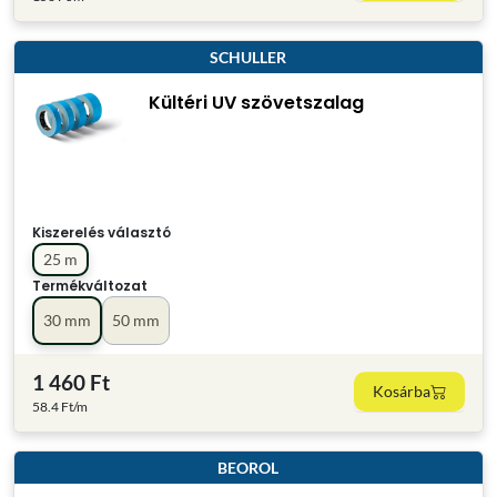
SCHULLER
Kültéri UV szövetszalag
Kiszerelés választó
25 m
Termékváltozat
30 mm
50 mm
1 460 Ft
Kosárba
58.4 Ft/m
BEOROL