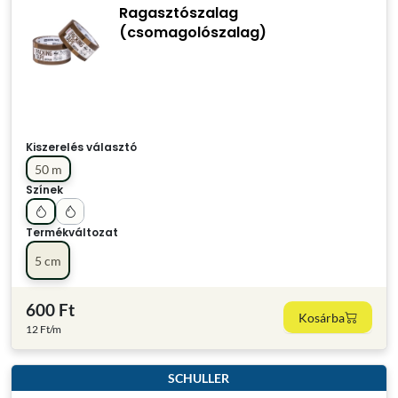
Ragasztószalag
(csomagolószalag)
Kiszerelés választó
50 m
Színek
Termékváltozat
5 cm
600 Ft
Kosárba
12 Ft/m
SCHULLER