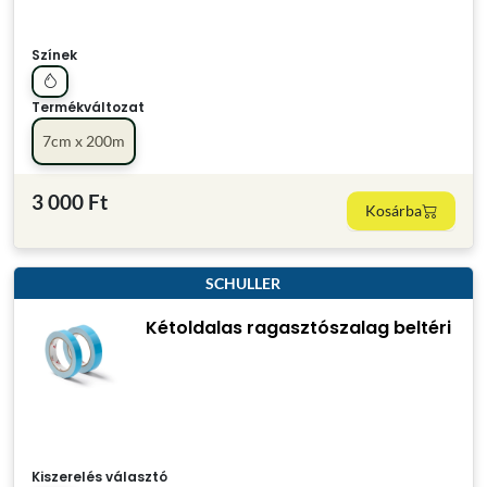
Színek
Termékváltozat
7cm x 200m
3 000 Ft
Kosárba
SCHULLER
Kétoldalas ragasztószalag beltéri
Kiszerelés választó