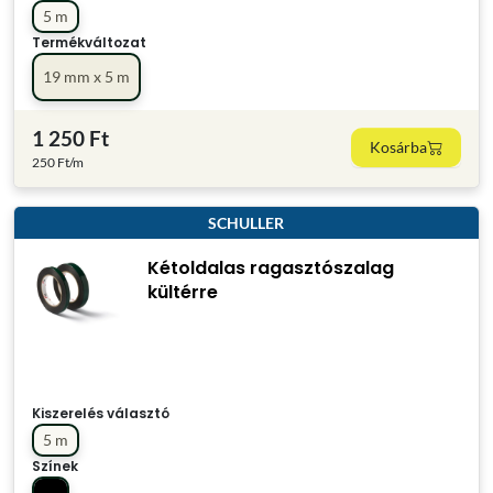
5 m
Termékváltozat
19 mm x 5 m
1 250 Ft
Kosárba
250 Ft/m
SCHULLER
Kétoldalas ragasztószalag
kültérre
Kiszerelés választó
5 m
Színek