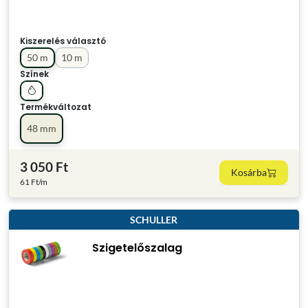
Kiszerelés választó
50 m
10 m
Színek
Termékváltozat
48 mm
3 050 Ft
Kosárba
61 Ft/m
SCHULLER
Szigetelőszalag