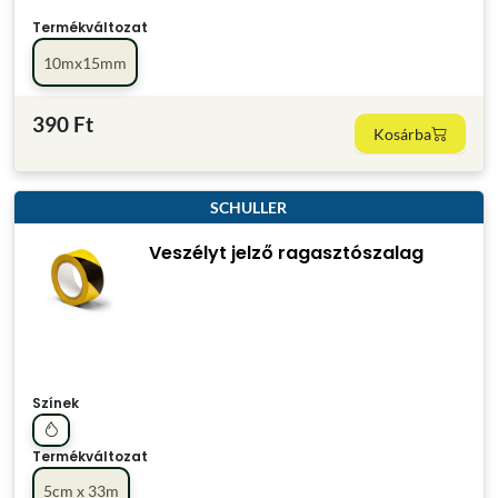
Termékváltozat
10mx15mm
390 Ft
Kosárba
SCHULLER
Veszélyt jelző ragasztószalag
Színek
Termékváltozat
5cm x 33m