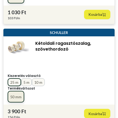
1 030 Ft
Kosárba
103 Ft/m
SCHULLER
Kétoldali ragasztószalag,
szövethordozó
Kiszerelés választó
25 m
5 m
10 m
Termékváltozat
50 mm
3 900 Ft
Kosárba
156 Ft/m