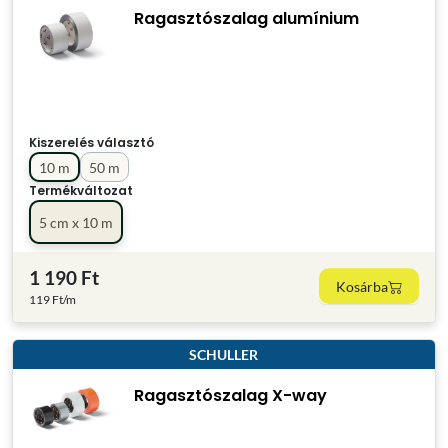
Ragasztószalag alumínium
Kiszerelés választó
10 m
50 m
Termékváltozat
5 cm x 10 m
1 190 Ft
Kosárba
119 Ft/m
SCHULLER
Ragasztószalag X-way