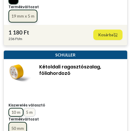
Termékváltozat
19 mm x 5 m
1 180 Ft
Kosárba
236 Ft/m
SCHULLER
Kétoldali ragasztószalag,
fóliahordozó
Kiszerelés választó
10 m
5 m
Termékváltozat
50 mm