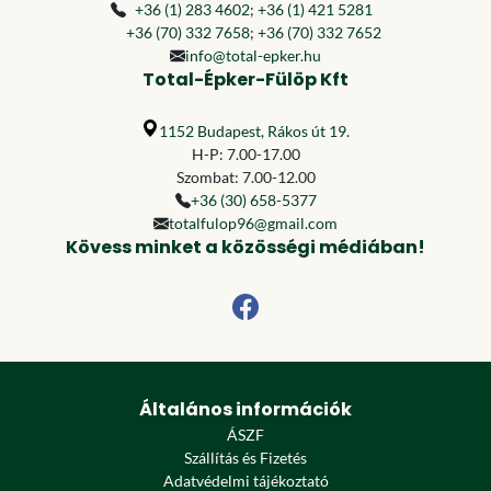
+36 (1) 283 4602
;
+36 (1) 421 5281
+36 (70) 332 7658
;
+36 (70) 332 7652
info@total-epker.hu
Total-Épker-Fülöp Kft
1152 Budapest, Rákos út 19.
H-P: 7.00-17.00
Szombat: 7.00-12.00
+36 (30) 658-5377
totalfulop96@gmail.com
Kövess minket a közösségi médiában!
Általános információk
ÁSZF
Szállítás és Fizetés
Adatvédelmi tájékoztató