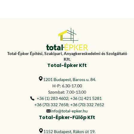
Total-Épker Építési, Szakipari, Anyagkereskedelmi és Szolgáltató
Kft.
Total-Épker Kft
1201 Budapest, Baross u. 84.
H-P: 6.30-17.00
Szombat: 7.00-13.00
+36 (1) 283 4602
;
+36 (1) 421 5281
+36 (70) 332 7658
;
+36 (70) 332 7652
info@total-epker.hu
Total-Épker-Fülöp Kft
1152 Budapest, Rákos út 19.