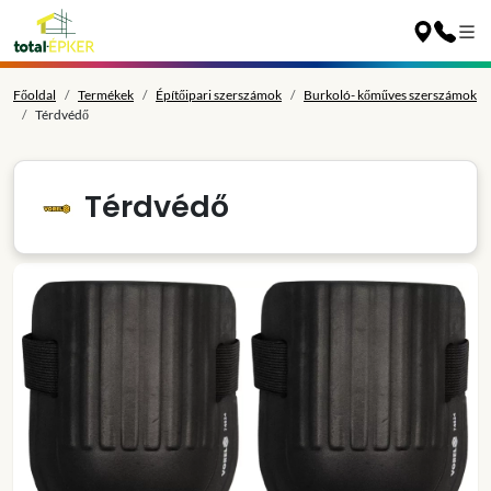
Főoldal
Termékek
Építőipari szerszámok
Burkoló- kőműves szerszámok
Térdvédő
Térdvédő