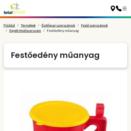
Főoldal
Termékek
Építőipari szerszámok
Festő szerszámok
Egyéb festőszerszám
Festőedény műanyag
Festőedény műanyag