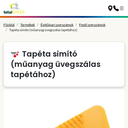
Főoldal
Termékek
Építőipari szerszámok
Festő szerszámok
Tapéta simító (műanyag üvegszálas tapétához)
Tapéta simító
(műanyag üvegszálas
tapétához)