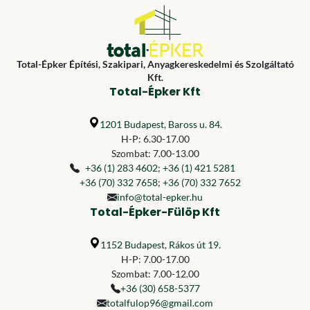
Total-Épker Építési, Szakipari, Anyagkereskedelmi és Szolgáltató
Kft.
Total-Épker Kft
1201 Budapest, Baross u. 84.
H-P: 6.30-17.00
Szombat: 7.00-13.00
+36 (1) 283 4602
;
+36 (1) 421 5281
+36 (70) 332 7658
;
+36 (70) 332 7652
info@total-epker.hu
Total-Épker-Fülöp Kft
1152 Budapest, Rákos út 19.
H-P: 7.00-17.00
Szombat: 7.00-12.00
+36 (30) 658-5377
totalfulop96@gmail.com