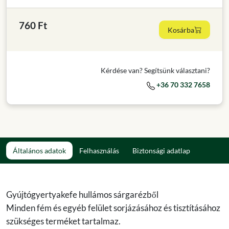
760 Ft
Kosárba
Kérdése van? Segítsünk választani?
+36 70 332 7658
Általános adatok
Felhasználás
Biztonsági adatlap
Gyújtógyertyakefe hullámos sárgarézből
Minden fém és egyéb felület sorjázásához és tisztításához
szükséges terméket tartalmaz.