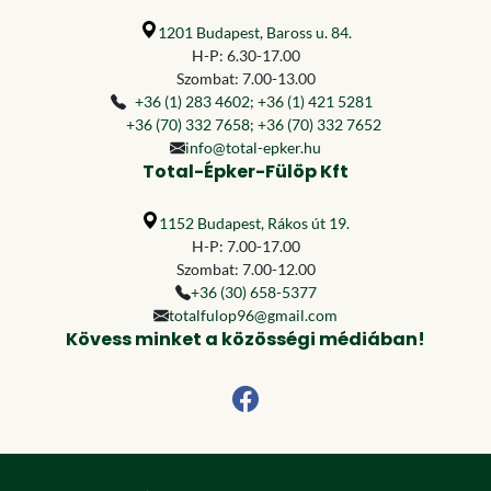
1201 Budapest, Baross u. 84.
H-P: 6.30-17.00
Szombat: 7.00-13.00
+36 (1) 283 4602
;
+36 (1) 421 5281
+36 (70) 332 7658
;
+36 (70) 332 7652
info@total-epker.hu
Total-Épker-Fülöp Kft
1152 Budapest, Rákos út 19.
H-P: 7.00-17.00
Szombat: 7.00-12.00
+36 (30) 658-5377
totalfulop96@gmail.com
Kövess minket a közösségi médiában!