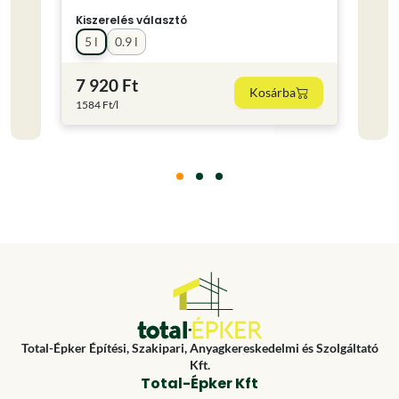
Színe
Kiszerelés választó
5 l
0.9 l
7 920 Ft
5 03
Kosárba
1584 Ft/l
6706.6
Total-Épker Építési, Szakipari, Anyagkereskedelmi és Szolgáltató
Kft.
Total-Épker Kft