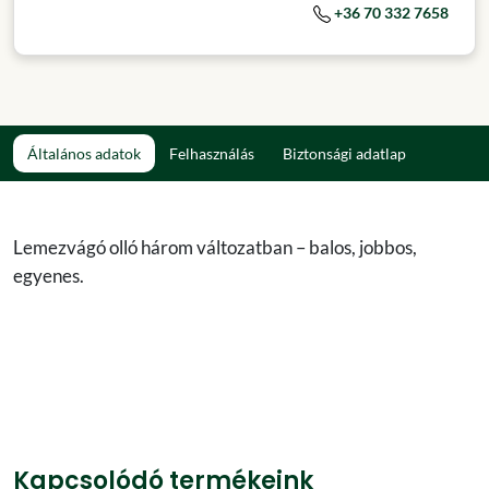
+36 70 332 7658
Általános adatok
Felhasználás
Biztonsági adatlap
Lemezvágó olló három változatban – balos, jobbos,
egyenes.
Kapcsolódó termékeink