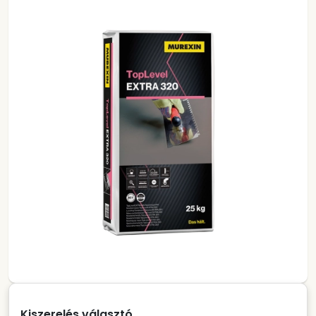
Kiszerelés választó