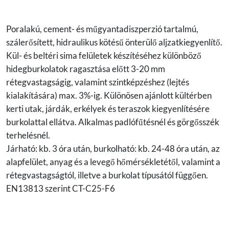
Poralakú, cement- és műgyantadiszperzió tartalmú,
szálerősített, hidraulikus kötésű önterülő aljzatkiegyenlítő.
Kül- és beltéri sima felületek készítéséhez különböző
hidegburkolatok ragasztása előtt 3-20 mm
rétegvastagságig, valamint szintképzéshez (lejtés
kialakítására) max. 3%-ig. Különösen ajánlott kültérben
kerti utak, járdák, erkélyek és teraszok kiegyenlítésére
burkolattal ellátva. Alkalmas padlófűtésnél és görgősszék
terhelésnél.
Járható: kb. 3 óra után, burkolható: kb. 24-48 óra után, az
alapfelület, anyag és a levegő hőmérsékletétől, valamint a
rétegvastagságtól, illetve a burkolat típusától függően.
EN13813 szerint CT-C25-F6