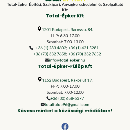
Total-Épker Építési, Szakipari, Anyagkereskedelmi és Szolgáltató
Kft.
Total-Épker Kft
1201 Budapest, Baross u. 84.
H-P: 6.30-17.00
Szombat: 7.00-13.00
+36 (1) 283 4602
;
+36 (1) 421 5281
+36 (70) 332 7658
;
+36 (70) 332 7652
info@total-epker.hu
Total-Épker-Fülöp Kft
1152 Budapest, Rákos út 19.
H-P: 7.00-17.00
Szombat: 7.00-12.00
+36 (30) 658-5377
totalfulop96@gmail.com
Kövess minket a közösségi médiában!