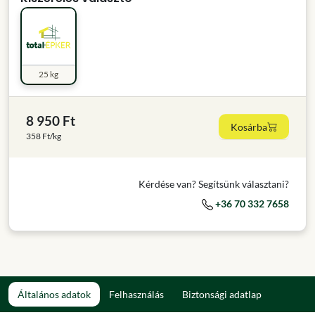
25 kg
8 950 Ft
Kosárba
358 Ft/kg
Kérdése van? Segítsünk választani?
+36 70 332 7658
Általános adatok
Felhasználás
Biztonsági adatlap