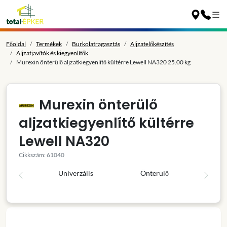
Főoldal
Termékek
Burkolatragasztás
Aljzatelőkészítés
Aljzatjavítók és kiegyenlítők
Murexin önterülő aljzatkiegyenlítő kültérre Lewell NA320 25.00 kg
Murexin önterülő
aljzatkiegyenlítő kültérre
Lewell NA320
Cikkszám: 61040
Univerzális
Önterülő