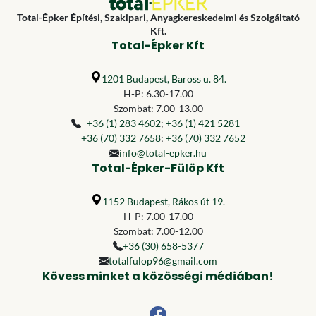
Total-Épker Építési, Szakipari, Anyagkereskedelmi és Szolgáltató
Kft.
Total-Épker Kft
1201 Budapest, Baross u. 84.
H-P: 6.30-17.00
Szombat: 7.00-13.00
+36 (1) 283 4602
;
+36 (1) 421 5281
+36 (70) 332 7658
;
+36 (70) 332 7652
info@total-epker.hu
Total-Épker-Fülöp Kft
1152 Budapest, Rákos út 19.
H-P: 7.00-17.00
Szombat: 7.00-12.00
+36 (30) 658-5377
totalfulop96@gmail.com
Kövess minket a közösségi médiában!