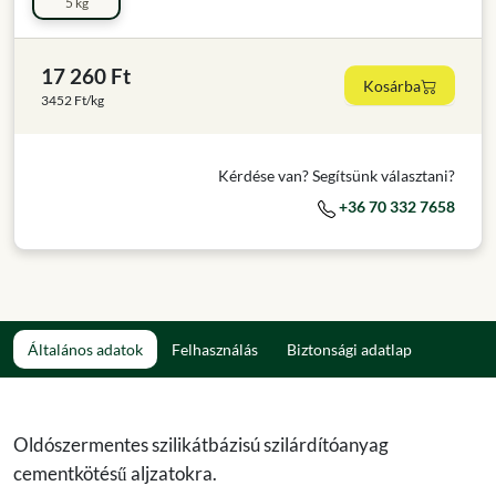
5 kg
17 260 Ft
Kosárba
3452 Ft/kg
Kérdése van? Segítsünk választani?
+36 70 332 7658
Általános adatok
Felhasználás
Biztonsági adatlap
Oldószermentes szilikátbázisú szilárdítóanyag
cementkötésű aljzatokra.