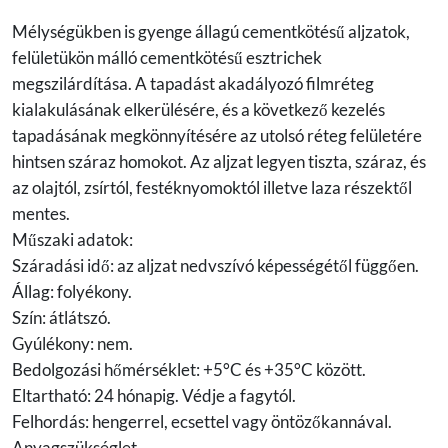
Mélységükben is gyenge állagú cementkötésű aljzatok,
felületükön málló cementkötésű esztrichek
megszilárdítása. A tapadást akadályozó filmréteg
kialakulásának elkerülésére, és a következő kezelés
tapadásának megkönnyítésére az utolsó réteg felületére
hintsen száraz homokot. Az aljzat legyen tiszta, száraz, és
az olajtól, zsírtól, festéknyomoktól illetve laza részektől
mentes.
Műszaki adatok:
Száradási idő: az aljzat nedvszívó képességétől függően.
Állag: folyékony.
Szín: átlátszó.
Gyúlékony: nem.
Bedolgozási hőmérséklet: +5°C és +35°C között.
Eltartható: 24 hónapig. Védje a fagytól.
Felhordás: hengerrel, ecsettel vagy öntözőkannával.
Anyagszükséglet