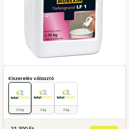
Kiszerelés választó
10 kg
1 kg
5 kg
31 300 Ft