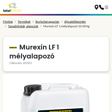
Főoldal
Termékek
Burkolatragasztás
Aljzatelőkészítés
Tapadóhidak, alapozók
Murexin LF 1 mélyalapozó 10.00 kg
Murexin LF 1
mélyalapozó
Cikkszám: 60503