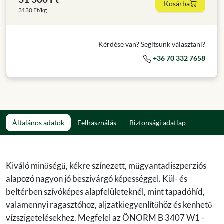
Kosárba
3130 Ft/kg
Kérdése van? Segítsünk választani?
+36 70 332 7658
Általános adatok
Felhasználás
Biztonsági adatlap
Kiváló minőségű, kékre színezett, műgyantadiszperziós
alapozó nagyon jó beszivárgó képességgel. Kül- és
beltérben szívóképes alapfelületeknél, mint tapadóhíd,
valamennyi ragasztóhoz, aljzatkiegyenlítőhöz és kenhető
vízszigetelésekhez. Megfelel az ÖNORM B 3407 W1 -