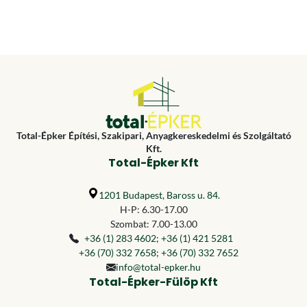
Total-Épker Építési, Szakipari, Anyagkereskedelmi és Szolgáltató
Kft.
Total-Épker Kft
1201 Budapest, Baross u. 84.
H-P: 6.30-17.00
Szombat: 7.00-13.00
+36 (1) 283 4602
;
+36 (1) 421 5281
+36 (70) 332 7658
;
+36 (70) 332 7652
info@total-epker.hu
Total-Épker-Fülöp Kft