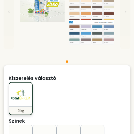
«
»
Kiszerelés választó
5 kg
Színek