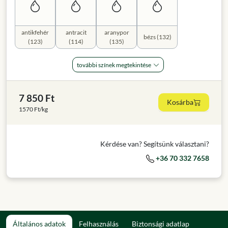
antikfehér
antracit
aranypor
bézs (132)
(123)
(114)
(135)
további színek megtekintése
7 850 Ft
Kosárba
1570 Ft/kg
Kérdése van? Segítsünk választani?
+36 70 332 7658
Általános adatok
Felhasználás
Biztonsági adatlap