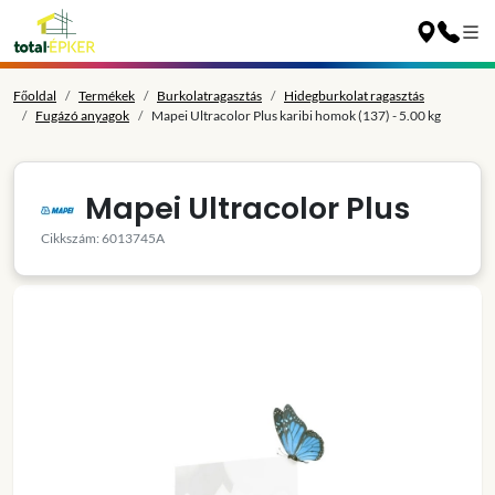
Főoldal
Termékek
Burkolatragasztás
Hidegburkolat ragasztás
Fugázó anyagok
Mapei Ultracolor Plus karibi homok (137) - 5.00 kg
Mapei Ultracolor Plus
Cikkszám: 6013745A