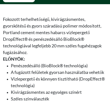
Fokozott terhelhetőségű, kivirágzásmentes,
gyorskötésű és gyors száradású polimer módosított,
Portland cement mentes habarcs vízlepergető
DropEffect® és penészedésálló BioBlock®
technológiával legfeljebb 20 mm széles fugahézagok
fugázásához.
ELŐNYÖK:
Penészedésálló (BioBlock® technológia)
A fugázott felületek gyorsan használatba vehetők
Vízlepergető és könnyen tisztítható (DropEffect®
technológia)
Kivirágzásmentes az egységes színért
Széles színválaszték