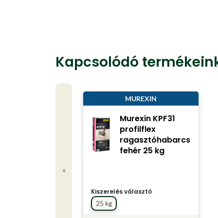
Kapcsolódó termékein
MUREXIN
Murexin KPF31
profilflex
ragasztóhabarcs
fehér 25 kg
«
Kiszerelés választó
25 kg