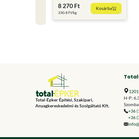
8 270 Ft
Kosárba
330.8 Ft/kg
Total
1201 
H-P: 6.
Total-Épker Építési, Szakipari,
Szombat
Anyagkereskedelmi és Szolgáltató Kft.
+36 (
+36 (
info@