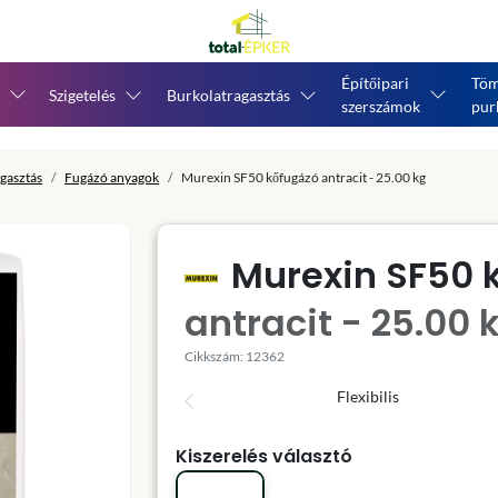
Építőipari
Töm
Szigetelés
Burkolatragasztás
szerszámok
pur
gasztás
Fugázó anyagok
Murexin SF50 kőfugázó antracit - 25.00 kg
Murexin SF50 
antracit - 25.00 
Cikkszám: 12362
Flexibilis
Kiszerelés választó