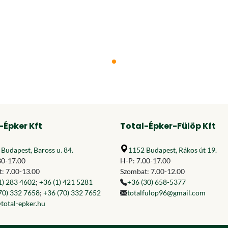
-Épker Kft
Total-Épker-Fülöp Kft
Budapest, Baross u. 84.
1152 Budapest, Rákos út 19.
30-17.00
H-P: 7.00-17.00
: 7.00-13.00
Szombat: 7.00-12.00
1) 283 4602
;
+36 (1) 421 5281
+36 (30) 658-5377
70) 332 7658
;
+36 (70) 332 7652
totalfulop96@gmail.com
total-epker.hu