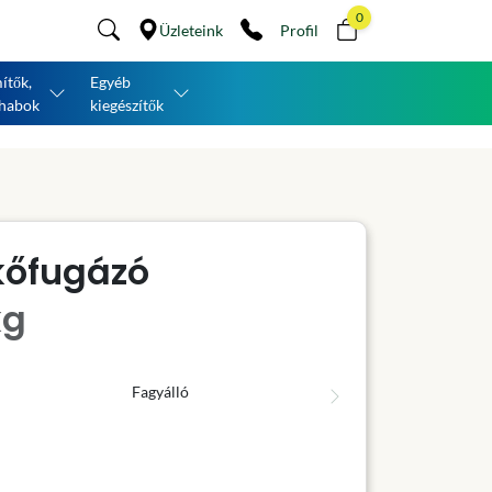
0
Üzleteink
Profil
ítők,
Egyéb
habok
kiegészítők
kőfugázó
kg
Fagyálló