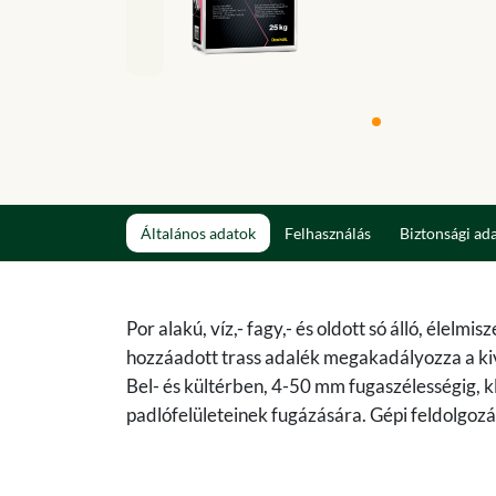
Általános adatok
Felhasználás
Biztonsági ad
Por alakú, víz,- fagy,- és oldott só álló, élelm
hozzáadott trass adalék megakadályozza a ki
Bel- és kültérben, 4-50 mm fugaszélességig, k
padlófelületeinek fugázására. Gépi feldolgoz