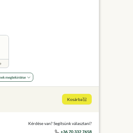
e
nek megtekintése
Kosárba
Kérdése van? Segítsünk választani?
+36 70 332 7658