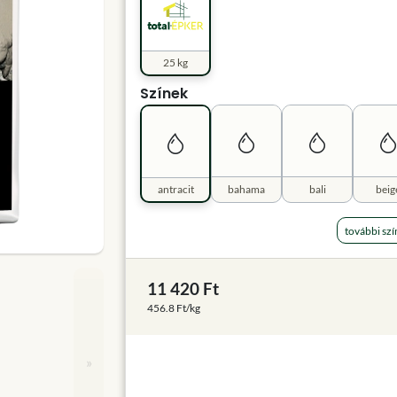
25 kg
Színek
antracit
bahama
bali
beig
további szí
11 420 Ft
456.8 Ft/kg
»