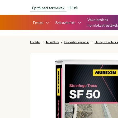
Hírek
Építőipari termékek
Vakolatok és
Festés
Szárazépítés
homlokzatfestékek
Főoldal
Termékek
Burkolatragasztás
Hidegburkolat ra