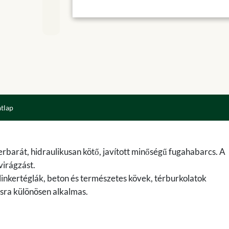
atlap
iszerbarát, hidraulikusan kötő, javított minőségű fugahabarcs. A
virágzást.
linkertéglák, beton és természetes kövek, térburkolatok
ásra különösen alkalmas.