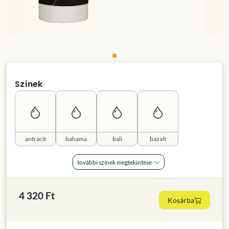
Színek
antracit
bahama
bali
bazalt
további színek megtekintése
4 320 Ft
Kosárba