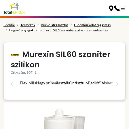
Főoldal
Termékek
Burkolatragasztás
Hidegburkolat ragasztás
Fugázó anyagok
Murexin SIL60 szaniter szilikon cementszürke
Murexin SIL60 szaniter
szilikon
Cikkszám: 30741
Flexibilis
Nagy színválaszték
Öntisztuló
Padlófűtéshez