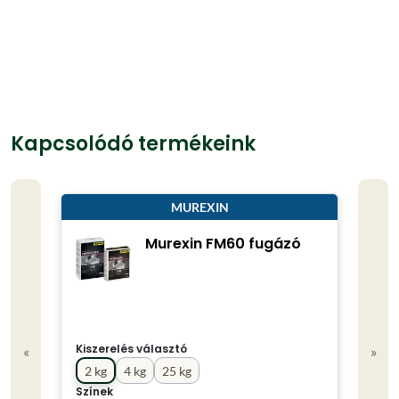
Kapcsolódó termékeink
MUREXIN
Murexin FM60 fugázó
Kiszerelés választó
«
»
2 kg
4 kg
25 kg
Színek