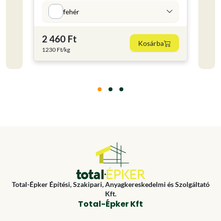
Kisze
fehér
4 kg
2 460 Ft
2 53
Kosárba
1230 Ft/kg
632.5 
Total-Épker Építési, Szakipari, Anyagkereskedelmi és Szolgáltató
Kft.
Total-Épker Kft