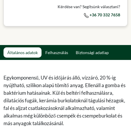
Kérdése van? Segítsünk választani?
+36 70 332 7658
Általános adatok
Felhasználás
Biztonsági adatlap
Egykomponensű, UV és időjárás álló, vízzáró, 20 %-ig
nyújtható, szilikon alapú tömítő anyag. Ellenáll a gomba és
baktérium hatásainak. Kül és beltéri felhasználásra,
dilatációs fugák, kerámia burkolatoknál tágulási hézagok,
fal és aljzat csatlakozásoknál alkalmazható, valamint
alkalmas még különböző csempék és csempeburkolat és
más anyagok találkozásánál.