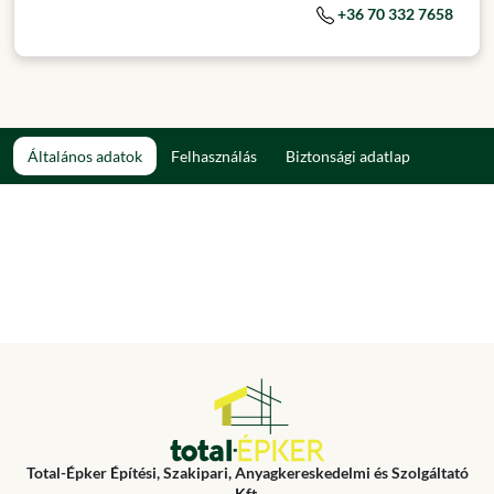
+36 70 332 7658
Általános adatok
Felhasználás
Biztonsági adatlap
Total-Épker Építési, Szakipari, Anyagkereskedelmi és Szolgáltató
Kft.