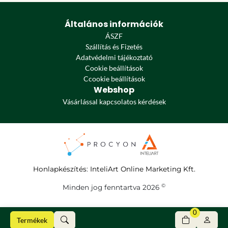
Általános információk
ÁSZF
Szállítás és Fizetés
Adatvédelmi tájékoztató
Cookie beállítások
Ccookie beállítások
Webshop
Vásárlással kapcsolatos kérdések
Honlapkészítés
:
InteliArt Online Marketing Kft.
©
Minden jog fenntartva 2026
0
Termékek