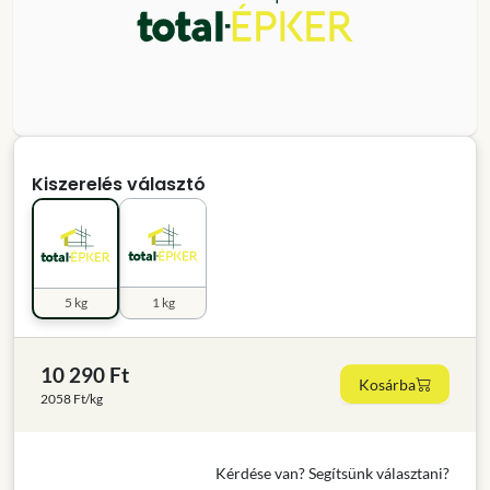
Kiszerelés választó
5 kg
1 kg
10 290 Ft
Kosárba
2058 Ft/kg
Kérdése van? Segítsünk választani?