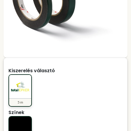
Kiszerelés választó
5 m
Színek