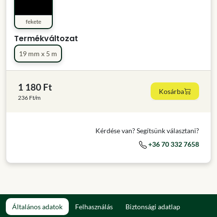
fekete
Termékváltozat
19 mm x 5 m
1 180 Ft
Kosárba
236 Ft/m
Kérdése van? Segítsünk választani?
+36 70 332 7658
Általános adatok
Felhasználás
Biztonsági adatlap