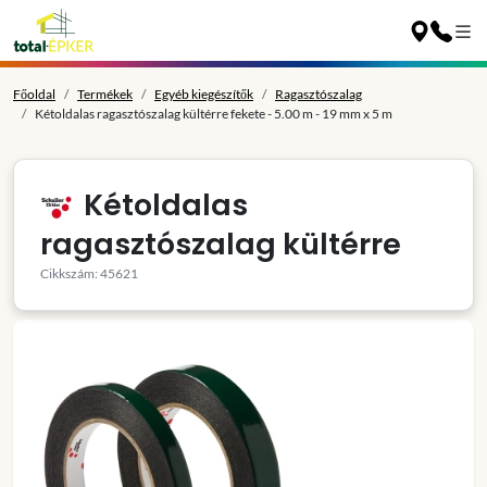
Főoldal
Termékek
Egyéb kiegészítők
Ragasztószalag
Kétoldalas ragasztószalag kültérre fekete - 5.00 m - 19 mm x 5 m
Kétoldalas
ragasztószalag kültérre
Cikkszám: 45621