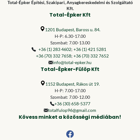
Total-Épker Építési, Szakipari, Anyagkereskedelmi és Szolgáltató
Kft.
Total-Épker Kft
1201 Budapest, Baross u. 84.
H-P: 6.30-17.00
Szombat: 7.00-13.00
+36 (1) 283 4602
;
+36 (1) 421 5281
+36 (70) 332 7658
;
+36 (70) 332 7652
info@total-epker.hu
Total-Épker-Fülöp Kft
1152 Budapest, Rákos út 19.
H-P: 7.00-17.00
Szombat: 7.00-12.00
+36 (30) 658-5377
totalfulop96@gmail.com
Kövess minket a közösségi médiában!