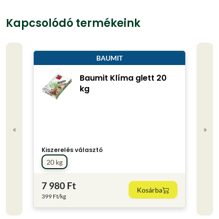
Kapcsolódó termékeink
BAUMIT
Baumit Klíma glett 20
kg
«
»
Kiszerelés választó
Kisze
20 kg
1 kg
7 980 Ft
1 26
Kosárba
399 Ft/kg
1260 F