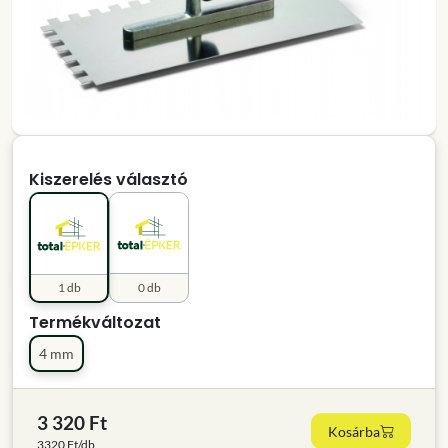
Kiszerelés választó
1 db
0 db
Termékváltozat
4 mm
3 320 Ft
Kosárba
3320 Ft/db