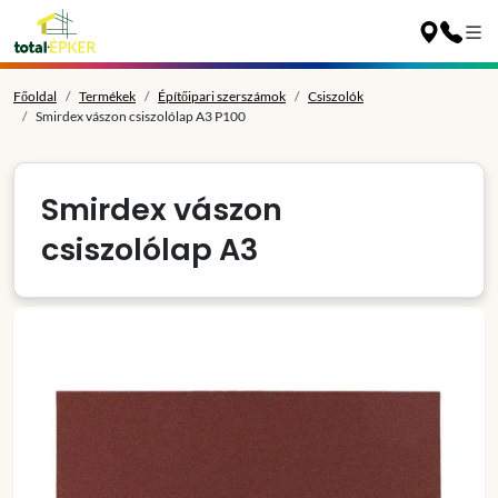
Főoldal
Termékek
Építőipari szerszámok
Csiszolók
Smirdex vászon csiszolólap A3 P100
Smirdex vászon
csiszolólap A3