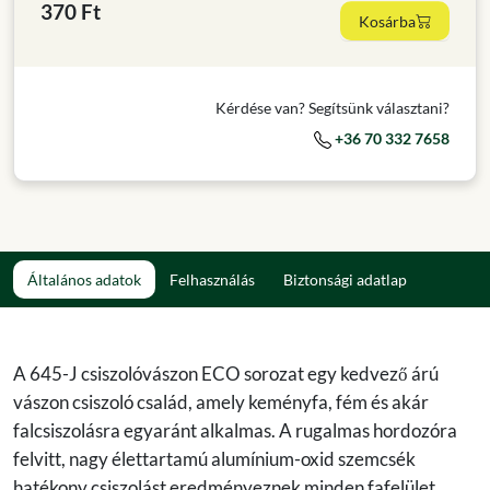
370 Ft
Kosárba
Kérdése van? Segítsünk választani?
+36 70 332 7658
Általános adatok
Felhasználás
Biztonsági adatlap
A 645-J csiszolóvászon ECO sorozat egy kedvező árú
vászon csiszoló család, amely keményfa, fém és akár
falcsiszolásra egyaránt alkalmas. A rugalmas hordozóra
felvitt, nagy élettartamú alumínium-oxid szemcsék
hatékony csiszolást eredményeznek minden fafelület