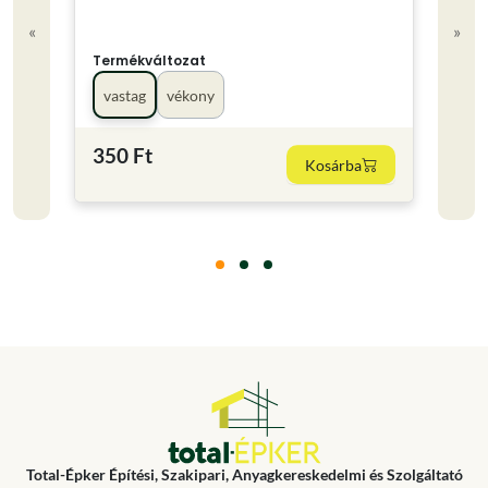
«
»
Termékváltozat
Term
vastag
vékony
P12
350 Ft
330
Kosárba
Total-Épker Építési, Szakipari, Anyagkereskedelmi és Szolgáltató