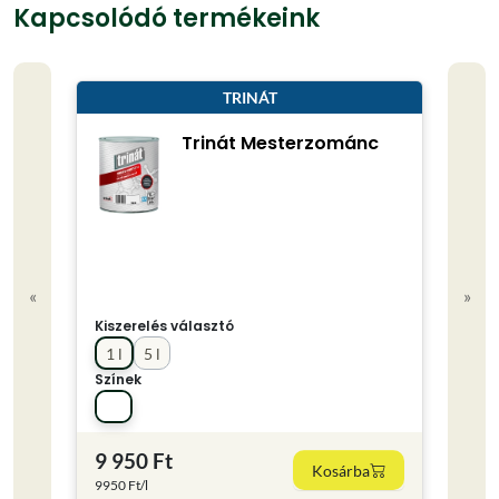
Kapcsolódó termékeink
TRINÁT
Trinát Mesterzománc
«
»
Kisze
Kiszerelés választó
2.5 
1 l
5 l
Színe
Színek
9 950 Ft
11 
Kosárba
9950 Ft/l
4756 F