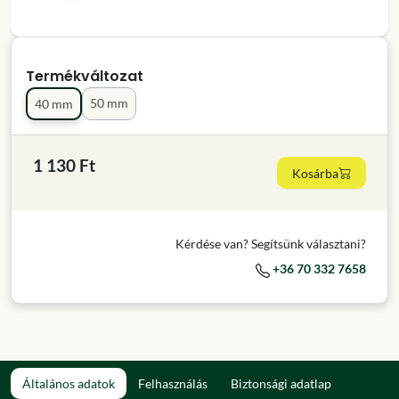
Termékváltozat
50 mm
40 mm
1 130 Ft
Kosárba
Kérdése van? Segítsünk választani?
+36 70 332 7658
Általános adatok
Felhasználás
Biztonsági adatlap