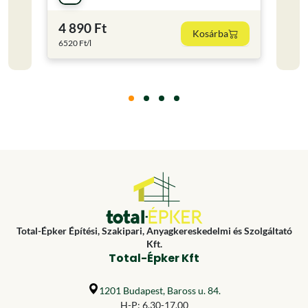
4 890 Ft
22 
Kosárba
6520 Ft/l
5592.5
Total-Épker Építési, Szakipari, Anyagkereskedelmi és Szolgáltató
Kft.
Total-Épker Kft
1201 Budapest, Baross u. 84.
H-P: 6.30-17.00