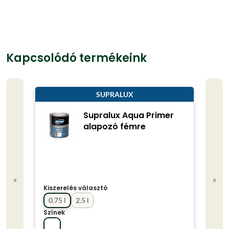
Kapcsolódó termékeink
SUPRALUX
Supralux Aqua Primer
alapozó fémre
«
»
Kisze
Kiszerelés választó
4 l
0.75 l
2.5 l
Term
Színek
sel