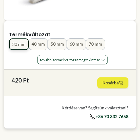
Termékváltozat
40 mm
50 mm
60 mm
70 mm
30 mm
további termékváltozat megtekintése
420 Ft
Kosárba
Kérdése van? Segítsünk választani?
+36 70 332 7658