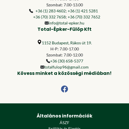
Szombat: 7.00-13.00
+36 (1) 283 4602
;
+36 (1) 421 5281
+36 (70) 332 7658
;
+36 (70) 332 7652
info@total-epker.hu
Total-Épker-Fülöp Kft
1152 Budapest, Rákos út 19.
H-P: 7.00-17.00
Szombat: 7.00-12.00
+36 (30) 658-5377
totalfulop96@gmail.com
Kövess minket a közösségi médiában!
Általános információk
ÁSZF
Szállítás és Fizetés