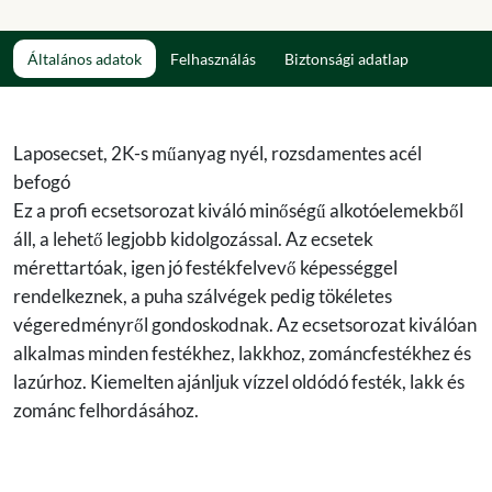
Általános adatok
Felhasználás
Biztonsági adatlap
Laposecset, 2K-s műanyag nyél, rozsdamentes acél
befogó
Ez a profi ecsetsorozat kiváló minőségű alkotóelemekből
áll, a lehető legjobb kidolgozással. Az ecsetek
mérettartóak, igen jó festékfelvevő képességgel
rendelkeznek, a puha szálvégek pedig tökéletes
végeredményről gondoskodnak. Az ecsetsorozat kiválóan
alkalmas minden festékhez, lakkhoz, zománcfestékhez és
lazúrhoz. Kiemelten ajánljuk vízzel oldódó festék, lakk és
zománc felhordásához.