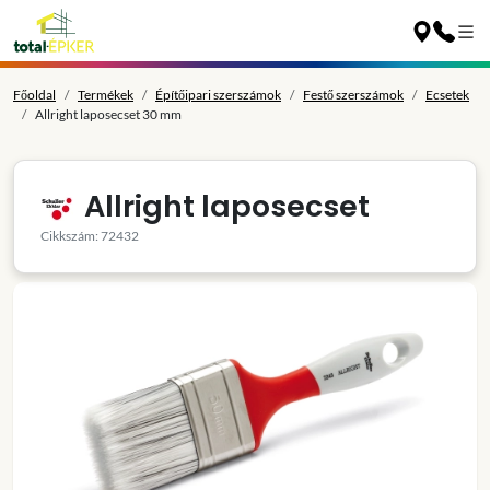
Főoldal
Termékek
Építőipari szerszámok
Festő szerszámok
Ecsetek
Allright laposecset 30 mm
Allright laposecset
Cikkszám: 72432