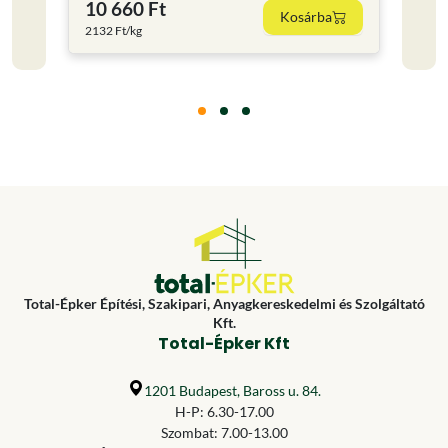
10 660 Ft
10 
Kosárba
2132 Ft/kg
2652.5
Total-Épker Építési, Szakipari, Anyagkereskedelmi és Szolgáltató
Kft.
Total-Épker Kft
1201 Budapest, Baross u. 84.
H-P: 6.30-17.00
Szombat: 7.00-13.00