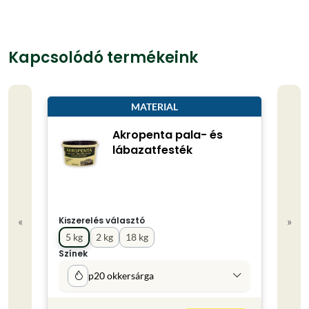
Kapcsolódó termékeink
MATERIAL
Akropenta pala- és
lábazatfesték
«
»
Kiszerelés választó
Kisze
5 kg
2 kg
18 kg
4 l
Színek
Színe
p20 okkersárga