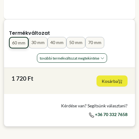
Termékváltozat
30 mm
40 mm
50 mm
70 mm
60 mm
további termékváltozat megtekintése
1 720 Ft
Kosárba
Kérdése van? Segítsünk választani?
+36 70 332 7658