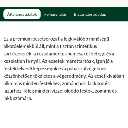
Általános adatok
Felhasználás
Biztonsági adatlap
Ez a prémium ecsetsorozat a legkiválóbb minőségű
alkotóelemekből áll, mint a tisztán szintetikus
sörtekeverék, a rozsdamentes nemesacél befogó és a
kezeletlen fa nyél. Az ecsetek mérettartóak, igen jó a
festékfelvevő képességük és a puha szálvégeknek
köszönhetően tökéletes a végeredmény. Az ecset kiválóan
alkalmas minden festékhez, zománchoz, lakkhoz és
lazúrhoz, főleg minden vízzel oldódó festék, zománc és
lakk számára.