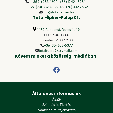
+36 (1) 283 4602
;
+36 (1) 421 5281
+36 (70) 332 7658
;
+36 (70) 332 7652
info@total-epker.hu
Total-Épker-Fülöp Kft
1152 Budapest, Rákos út 19.
H-P: 7.00-17.00
Szombat: 7.00-12.00
+36 (30) 658-5377
totalfulop96@gmail.com
Kövess minket a közösségi médiában!
Általános információk
ÁSZF
Szállítás és Fizetés
Adatvédelmi tájékoztató