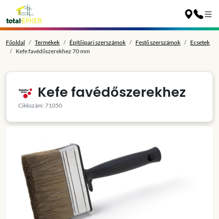
Főoldal
Termékek
Építőipari szerszámok
Festő szerszámok
Ecsetek
Kefe favédőszerekhez 70 mm
Kefe favédőszerekhez
Cikkszám: 71050