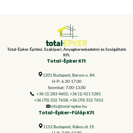
Total-Épker Építési, Szakipari, Anyagkereskedelmi és Szolgáltató
Kft.
Total-Épker Kft
1201 Budapest, Baross u. 84.
H-P: 6.30-17.00
Szombat: 7.00-13.00
+36 (1) 283 4602
;
+36 (1) 421 5281
+36 (70) 332 7658
;
+36 (70) 332 7652
info@total-epker.hu
Total-Épker-Fülöp Kft
1152 Budapest, Rákos út 19.
H-P: 7.00-17.00