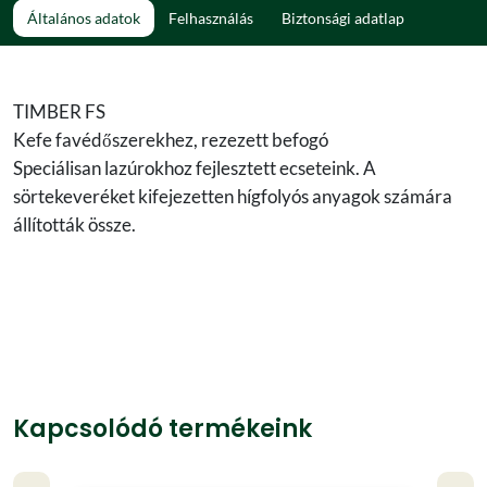
Általános adatok
Felhasználás
Biztonsági adatlap
TIMBER FS
Kefe favédőszerekhez, rezezett befogó
Speciálisan lazúrokhoz fejlesztett ecseteink. A
sörtekeveréket kifejezetten hígfolyós anyagok számára
állították össze.
Kapcsolódó termékeink