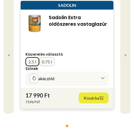
SADOLIN
Sadolin Extra
oldószeres vastaglazúr
«
»
Kiszerelés választó
2.5 l
0.75 l
Színek
akáczöld
17 990 Ft
Kosárba
7196 Ft/l