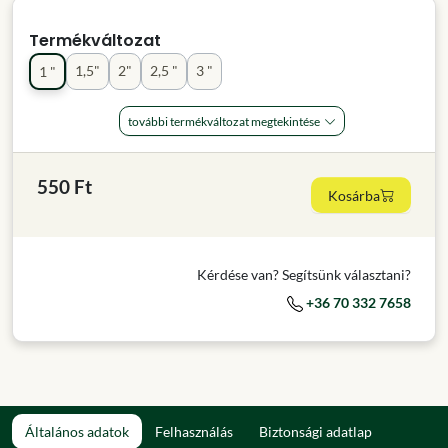
Termékváltozat
1,5"
2"
2,5 "
3 "
1 "
további termékváltozat megtekintése
550 Ft
Kosárba
Kérdése van? Segítsünk választani?
+36 70 332 7658
Általános adatok
Felhasználás
Biztonsági adatlap