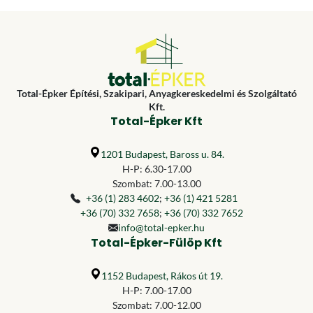
Total-Épker Építési, Szakipari, Anyagkereskedelmi és Szolgáltató
Kft.
Total-Épker Kft
1201 Budapest, Baross u. 84.
H-P: 6.30-17.00
Szombat: 7.00-13.00
+36 (1) 283 4602
;
+36 (1) 421 5281
+36 (70) 332 7658
;
+36 (70) 332 7652
info@total-epker.hu
Total-Épker-Fülöp Kft
1152 Budapest, Rákos út 19.
H-P: 7.00-17.00
Szombat: 7.00-12.00