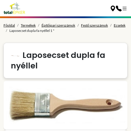
Főoldal
Termékek
Építőipari szerszámok
Festő szerszámok
Ecsetek
Laposecset dupla fa nyéllel 1 "
Laposecset dupla fa
nyéllel