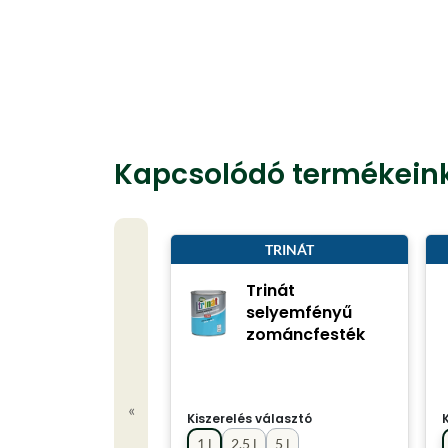
Kapcsolódó termékein
TRINÁT
Trinát
selyemfényű
zománcfesték
«
Kiszerelés választó
1 l
2.5 l
5 l