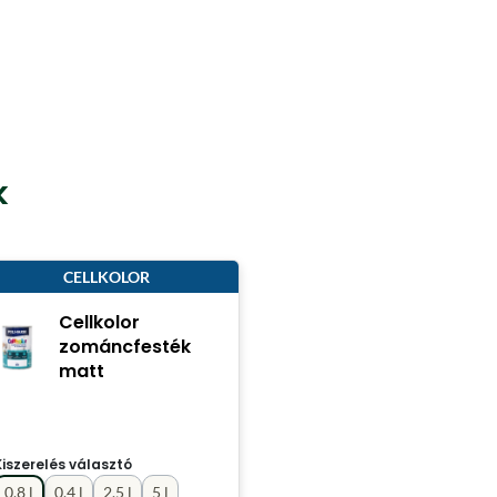
k
CELLKOLOR
Cellkolor
zománcfesték
matt
Kiszerelés választó
0.8 l
0.4 l
2.5 l
5 l