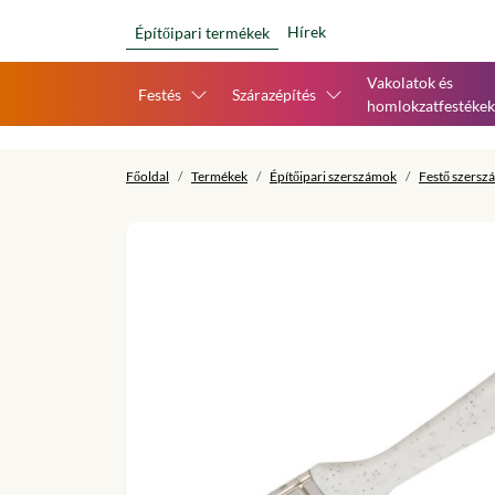
Hírek
Építőipari termékek
Vakolatok és
Festés
Szárazépítés
homlokzatfestékek
Főoldal
Termékek
Építőipari szerszámok
Festő szersz