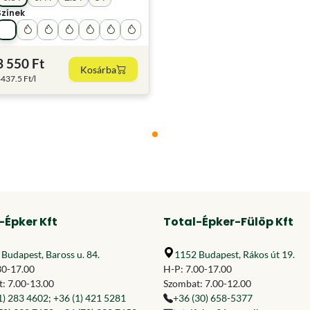
Színek
3 550 Ft
Kosárba
437.5 Ft/l
-Épker Kft
Total-Épker-Fülöp Kft
Budapest, Baross u. 84.
1152 Budapest, Rákos út 19.
30-17.00
H-P: 7.00-17.00
: 7.00-13.00
Szombat: 7.00-12.00
1) 283 4602
;
+36 (1) 421 5281
+36 (30) 658-5377