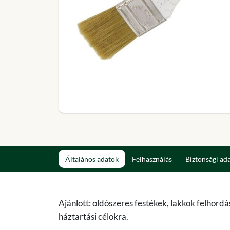
Általános adatok
Felhasználás
Biztonsági ad
Ajánlott: oldószeres festékek, lakkok felhord
háztartási célokra.