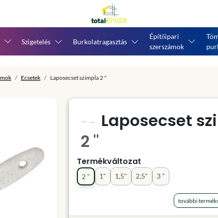
Építőipari
Töm
Szigetelés
Burkolatragasztás
szerszámok
pur
ámok
Ecsetek
Laposecset szimpla 2 "
Laposecset sz
2 "
Termékváltozat
1"
1,5"
2,5"
3 "
2 "
további termékv