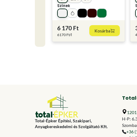
Színek
6 170 Ft
Kosárba
6170 Ft/l
4
Total
1201 
H-P: 6.
Total-Épker Építési, Szakipari,
Szombat
Anyagkereskedelmi és Szolgáltató Kft.
+36 (