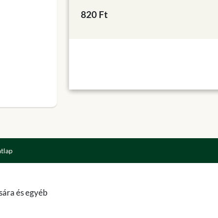
820 Ft
atlap
ására és egyéb