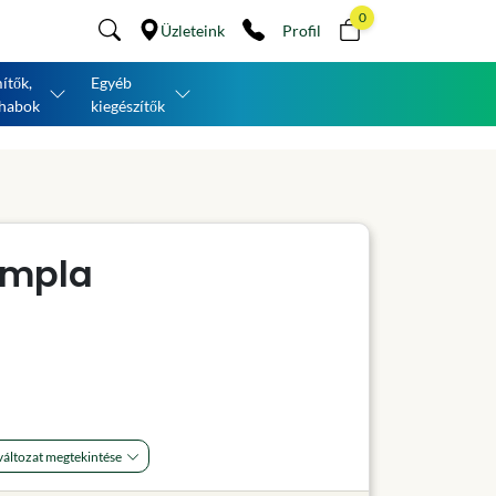
0
Üzleteink
Profil
ítők,
Egyéb
habok
kiegészítők
impla
áltozat megtekintése