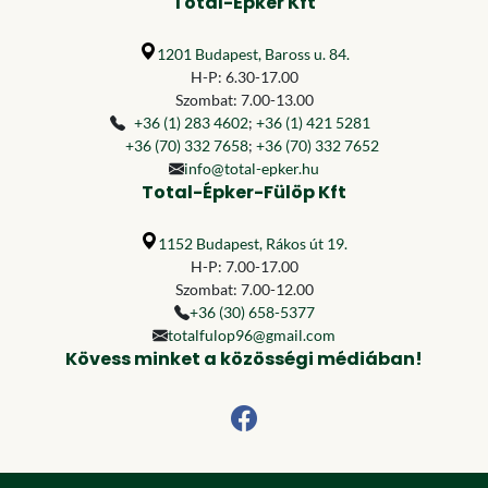
Total-Épker Kft
1201 Budapest, Baross u. 84.
H-P: 6.30-17.00
Szombat: 7.00-13.00
+36 (1) 283 4602
;
+36 (1) 421 5281
+36 (70) 332 7658
;
+36 (70) 332 7652
info@total-epker.hu
Total-Épker-Fülöp Kft
1152 Budapest, Rákos út 19.
H-P: 7.00-17.00
Szombat: 7.00-12.00
+36 (30) 658-5377
totalfulop96@gmail.com
Kövess minket a közösségi médiában!