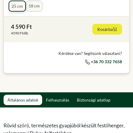
18 cm
25 cm
4 590 Ft
Kosárba
4590 Ft/db
Kérdése van? Segítsünk választani?
+36 70 332 7658
Általános adatok
Felhasználás
Biztonsági adatlap
Rövid szőrű, természetes gyapjúból készült festőhenger,