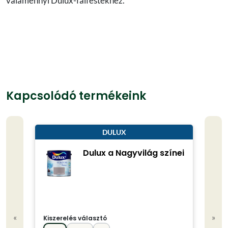
valamennyi Dulux-falfestékhez.
Kapcsolódó termékeink
DULUX
Dulux a Nagyvilág színei
«
»
Kiszerelés választó
Kisze