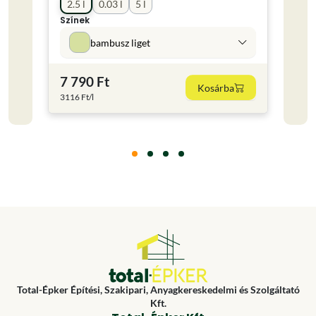
2.5 l
0.03 l
5 l
2.5 
Színek
Színe
bambusz liget
7 790 Ft
8 62
Kosárba
3116 Ft/l
3448 F
Total-Épker Építési, Szakipari, Anyagkereskedelmi és Szolgáltató
Kft.