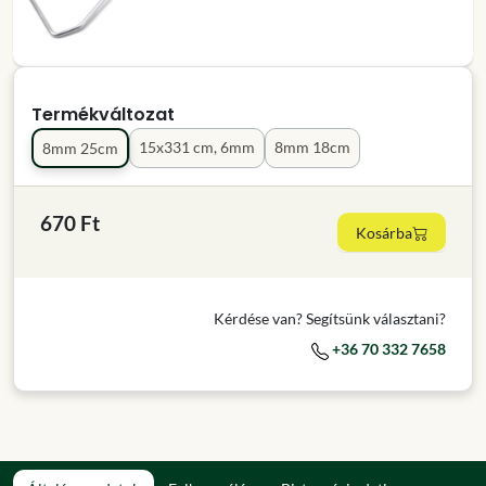
Termékváltozat
15x331 cm, 6mm
8mm 18cm
8mm 25cm
670 Ft
Kosárba
Kérdése van? Segítsünk választani?
+36 70 332 7658