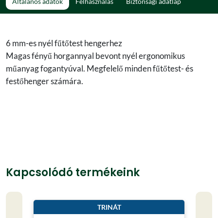
Általános adatok
Felhasználás
Biztonsági adatlap
6 mm-es nyél fűtőtest hengerhez
Magas fényű horgannyal bevont nyél ergonomikus
műanyag fogantyúval. Megfelelő minden fűtőtest- és
festőhenger számára.
Kapcsolódó termékeink
TRINÁT