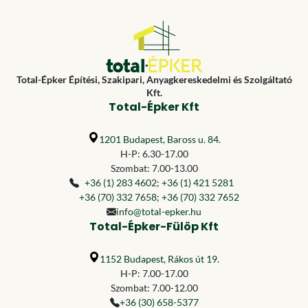
Total-Épker Építési, Szakipari, Anyagkereskedelmi és Szolgáltató
Kft.
Total-Épker Kft
1201 Budapest, Baross u. 84.
H-P: 6.30-17.00
Szombat: 7.00-13.00
+36 (1) 283 4602
;
+36 (1) 421 5281
+36 (70) 332 7658
;
+36 (70) 332 7652
info@total-epker.hu
Total-Épker-Fülöp Kft
1152 Budapest, Rákos út 19.
H-P: 7.00-17.00
Szombat: 7.00-12.00
+36 (30) 658-5377