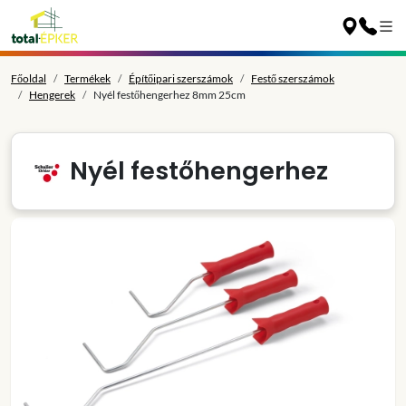
Főoldal
Termékek
Építőipari szerszámok
Festő szerszámok
Hengerek
Nyél festőhengerhez 8mm 25cm
Nyél festőhengerhez