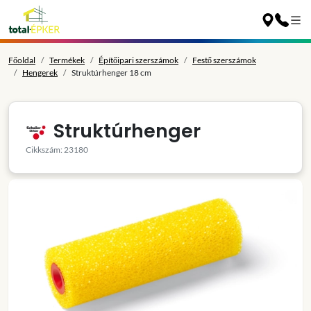
Főoldal
Termékek
Építőipari szerszámok
Festő szerszámok
Hengerek
Struktúrhenger 18 cm
Struktúrhenger
Cikkszám: 23180