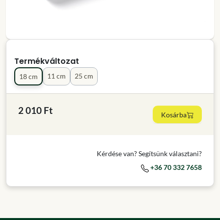
Termékváltozat
11 cm
25 cm
18 cm
2 010 Ft
Kosárba
Kérdése van? Segítsünk választani?
+36 70 332 7658