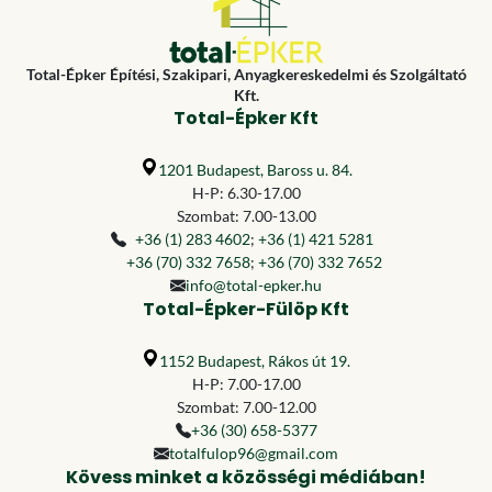
Total-Épker Építési, Szakipari, Anyagkereskedelmi és Szolgáltató
Kft.
Total-Épker Kft
1201 Budapest, Baross u. 84.
H-P: 6.30-17.00
Szombat: 7.00-13.00
+36 (1) 283 4602
;
+36 (1) 421 5281
+36 (70) 332 7658
;
+36 (70) 332 7652
info@total-epker.hu
Total-Épker-Fülöp Kft
1152 Budapest, Rákos út 19.
H-P: 7.00-17.00
Szombat: 7.00-12.00
+36 (30) 658-5377
totalfulop96@gmail.com
Kövess minket a közösségi médiában!