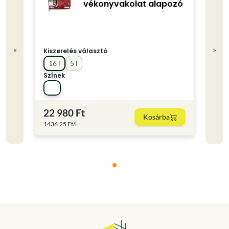
vékonyvakolat alapozó
«
»
Kiszerelés választó
16 l
5 l
Színek
22 980 Ft
Kosárba
1436.25 Ft/l