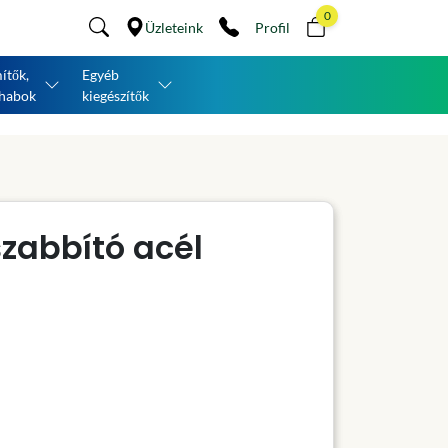
0
Üzleteink
Profil
ítők,
Egyéb
habok
kiegészítők
zabbító acél