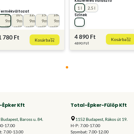
Kiszerelés választó
1 l
2.5 l
Termékváltozat
25cm
10 cm
12cm
15cm
18cm
Színek
9mm
9mm
9mm
9mm
9mm
szálhossz
szálhoss
szálhossz
szálhossz
szálhossz
4 890 Ft
1 780 Ft
Kosárba
Kosárba
4890 Ft/l
-Épker Kft
Total-Épker-Fülöp Kft
Budapest, Baross u. 84.
1152 Budapest, Rákos út 19.
30-17.00
H-P: 7.00-17.00
: 7.00-13.00
Szombat: 7.00-12.00