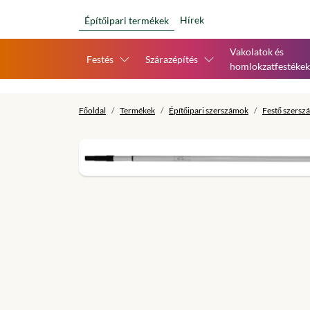
Hírek
Építőipari termékek
Vakolatok és
Festés
Szárazépítés
homlokzatfestékek
Főoldal
Termékek
Építőipari szerszámok
Festő szersz