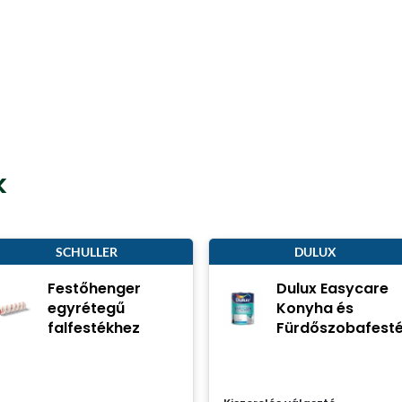
k
SCHULLER
DULUX
Festőhenger
Dulux Easycare
egyrétegű
Konyha és
falfestékhez
Fürdőszobafest