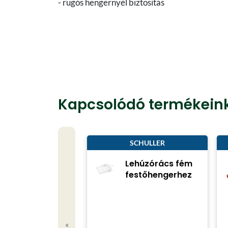
- rugós hengernyél biztosítás
Kapcsolódó termékein
SCHULLER
Lehúzórács fém
festőhengerhez
«