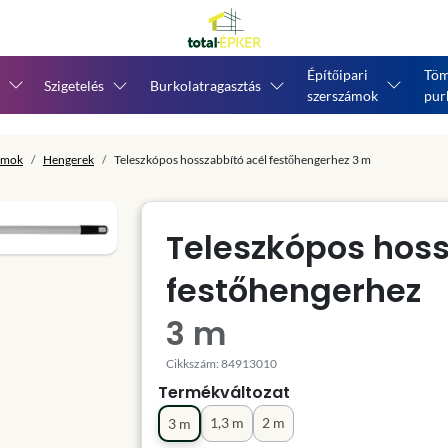
Építőipari
Töm
Szigetelés
Burkolatragasztás
szerszámok
pur
ámok
Hengerek
Teleszkópos hosszabbító acél festőhengerhez 3 m
Teleszkópos hoss
festőhengerhez
3 m
Cikkszám: 84913010
Termékváltozat
1,3 m
2 m
3 m