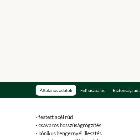
Általános adatok
Felhasználás
Biztonsági ad
- festett acél rúd
- csavaros hosszúságrögzítés
- kónikus hengernyél illesztés