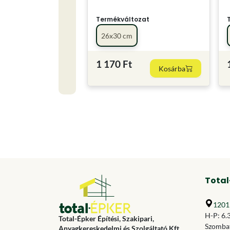
Termékváltozat
26x30 cm
1 170 Ft
Kosárba
Total
1201 
H-P: 6.
Total-Épker Építési, Szakipari,
Szombat
Anyagkereskedelmi és Szolgáltató Kft.