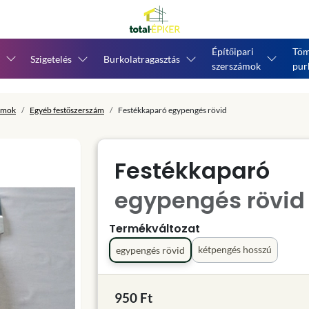
Építőipari
Töm
Szigetelés
Burkolatragasztás
szerszámok
pur
ámok
Egyéb festőszerszám
Festékkaparó egypengés rövid
Festékkaparó
egypengés rövid
Termékváltozat
kétpengés hosszú
egypengés rövid
950 Ft