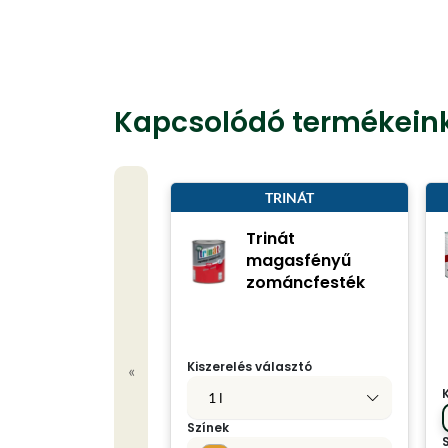
Kapcsolódó termékein
TRINÁT
Trinát
magasfényű
zománcfesték
Kiszerelés választó
«
1 l
Színek