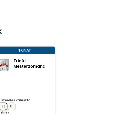
k
TRINÁT
Trinát
Mesterzománc
Kiszerelés választó
1 l
5 l
Színek