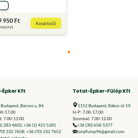
9 950 Ft
Kosárba
950 Ft/l
-Épker Kft
Total-Épker-Fülöp Kft
Budapest, Baross u. 84.
1152 Budapest, Rákos út 19.
30-17.00
H-P: 7.00-17.00
: 7.00-13.00
Szombat: 7.00-12.00
1) 283 4602
;
+36 (1) 421 5281
+36 (30) 658-5377
70) 332 7658
;
+36 (70) 332 7652
totalfulop96@gmail.com
total-epker.hu