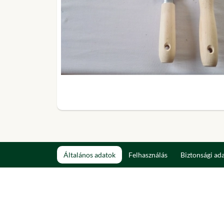
Általános adatok
Felhasználás
Biztonsági ad