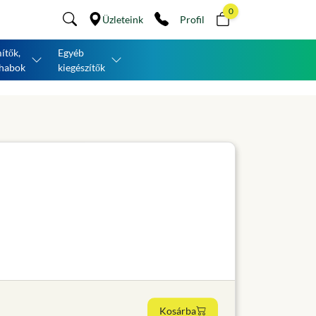
0
Üzleteink
Profil
ítők,
Egyéb
habok
kiegészítők
Kosárba