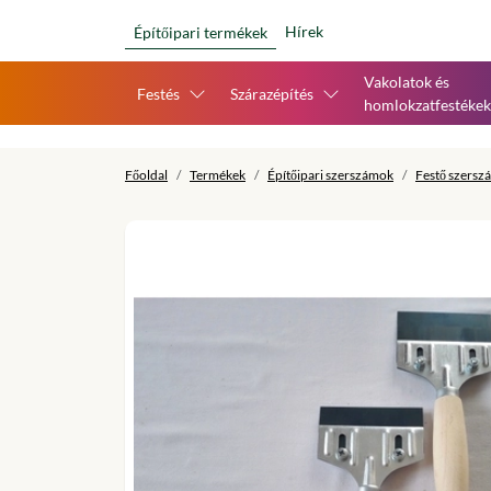
Hírek
Építőipari termékek
Vakolatok és
Festés
Szárazépítés
homlokzatfestékek
Főoldal
Termékek
Építőipari szerszámok
Festő szersz