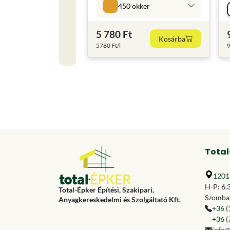
450 okker
5 780 Ft
Kosárba
5780 Ft/l
9
Total
1201 
H-P: 6.
Total-Épker Építési, Szakipari,
Szombat
Anyagkereskedelmi és Szolgáltató Kft.
+36 (
+36 (
info@