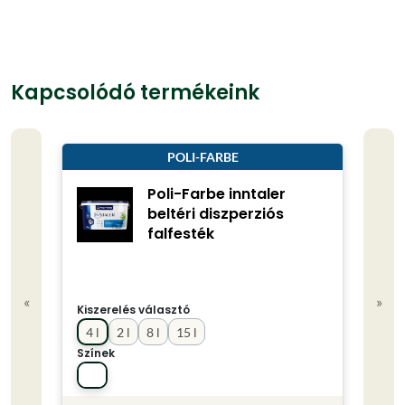
Kapcsolódó termékeink
POLI-FARBE
Poli-Farbe inntaler
beltéri diszperziós
falfesték
«
»
Kiszerelés választó
4 l
2 l
8 l
15 l
Színek
Kisze
20 