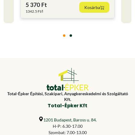
5 370 Ft
7 98
Kosárba
1342.5 Ft/l
399 Ft
Total-Épker Építési, Szakipari, Anyagkereskedelmi és Szolgáltató
Kft.
Total-Épker Kft
1201 Budapest, Baross u. 84.
H-P: 6.30-17.00
Szombat: 7.00-13.00