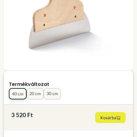
Termékváltozat
20 cm
30 cm
40 cm
3 520 Ft
Kosárba