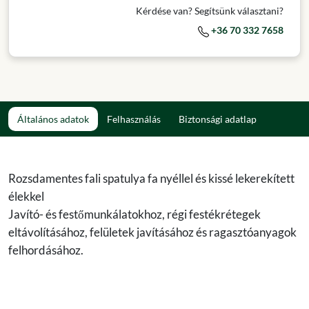
Kérdése van? Segítsünk választani?
+36 70 332 7658
Általános adatok
Felhasználás
Biztonsági adatlap
Rozsdamentes fali spatulya fa nyéllel és kissé lekerekített
élekkel
Javító- és festőmunkálatokhoz, régi festékrétegek
eltávolításához, felületek javításához és ragasztóanyagok
felhordásához.