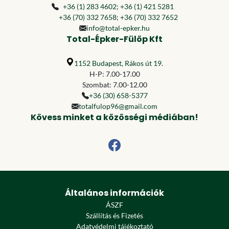
+36 (1) 283 4602
;
+36 (1) 421 5281
+36 (70) 332 7658
;
+36 (70) 332 7652
info@total-epker.hu
Total-Épker-Fülöp Kft
1152 Budapest, Rákos út 19.
H-P: 7.00-17.00
Szombat: 7.00-12.00
+36 (30) 658-5377
totalfulop96@gmail.com
Kövess minket a közösségi médiában!
Általános információk
ÁSZF
Szállítás és Fizetés
Adatvédelmi tájékoztató