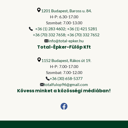
1201 Budapest, Baross u. 84.
H-P: 6.30-17.00
Szombat: 7.00-13.00
+36 (1) 283 4602
;
+36 (1) 421 5281
+36 (70) 332 7658
;
+36 (70) 332 7652
info@total-epker.hu
Total-Épker-Fülöp Kft
1152 Budapest, Rákos út 19.
H-P: 7.00-17.00
Szombat: 7.00-12.00
+36 (30) 658-5377
totalfulop96@gmail.com
Kövess minket a közösségi médiában!