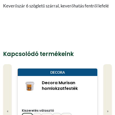
Keverőszár 6 szögletű szárral, keverőhatás fentről lefelé
Kapcsolódó termékeink
DECORA
Decora Murisan
homlokzatfesték
«
»
Kiszerelés választó
Kisze