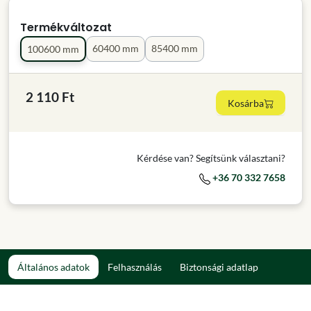
Termékváltozat
60400 mm
85400 mm
100600 mm
2 110 Ft
Kosárba
Kérdése van? Segítsünk választani?
+36 70 332 7658
Általános adatok
Felhasználás
Biztonsági adatlap