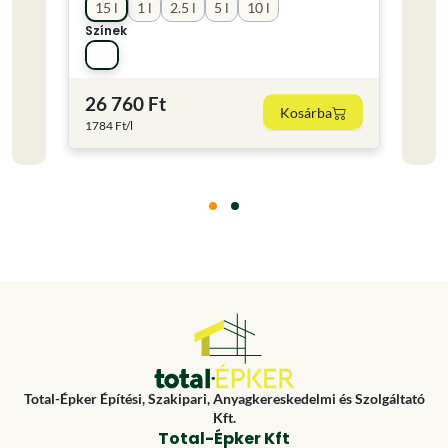
15 l
1 l
2.5 l
5 l
10 l
15 l
Színek
Színe
26 760 Ft
14 
Kosárba
1784 Ft/l
954.67
Total-Épker Építési, Szakipari, Anyagkereskedelmi és Szolgáltató
Kft.
Total-Épker Kft