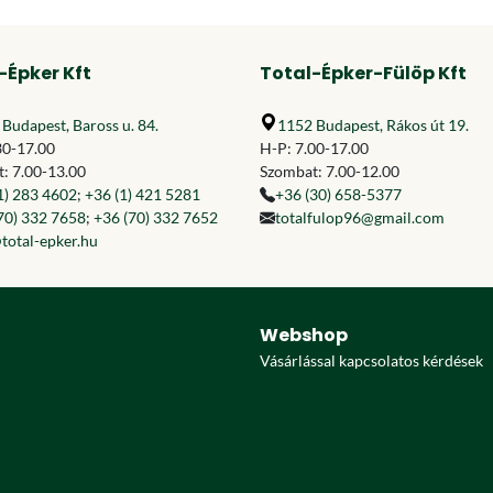
-Épker Kft
Total-Épker-Fülöp Kft
Budapest, Baross u. 84.
1152 Budapest, Rákos út 19.
30-17.00
H-P: 7.00-17.00
: 7.00-13.00
Szombat: 7.00-12.00
1) 283 4602
;
+36 (1) 421 5281
+36 (30) 658-5377
70) 332 7658
;
+36 (70) 332 7652
totalfulop96@gmail.com
total-epker.hu
Webshop
Vásárlással kapcsolatos kérdések