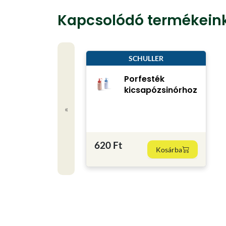
Kapcsolódó termékein
SCHULLER
Porfesték
kicsapózsinórhoz
«
620 Ft
Kosárba