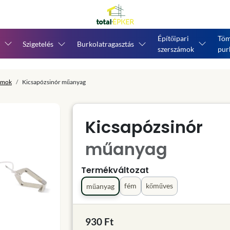
Építőipari
Töm
Szigetelés
Burkolatragasztás
szerszámok
pur
ámok
Kicsapózsinór műanyag
Kicsapózsinór
műanyag
Termékváltozat
fém
kőműves
műanyag
930 Ft