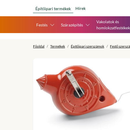
Hírek
Építőipari termékek
Vakolatok és
Festés
Szárazépítés
homlokzatfestékek
Főoldal
Termékek
Építőipari szerszámok
Festő szersz