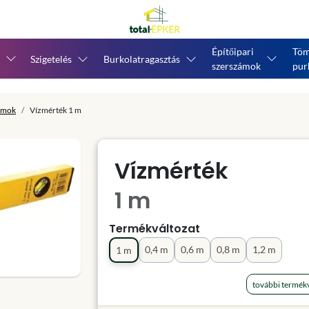
Építőipari
Töm
Szigetelés
Burkolatragasztás
szerszámok
pur
ámok
Vízmérték 1 m
Vízmérték
1 m
Termékváltozat
0,4 m
0,6 m
0,8 m
1,2 m
1 m
további termékv