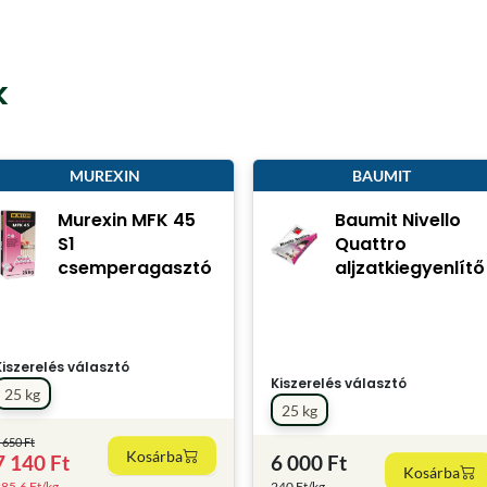
k
MUREXIN
BAUMIT
Murexin MFK 45
Baumit Nivello
S1
Quattro
csemperagasztó
aljzatkiegyenlítő
Kiszerelés választó
Kiszerelés választó
25 kg
25 kg
 650 Ft
Kosárba
7 140 Ft
6 000 Ft
Kosárba
85.6 Ft/kg
240 Ft/kg