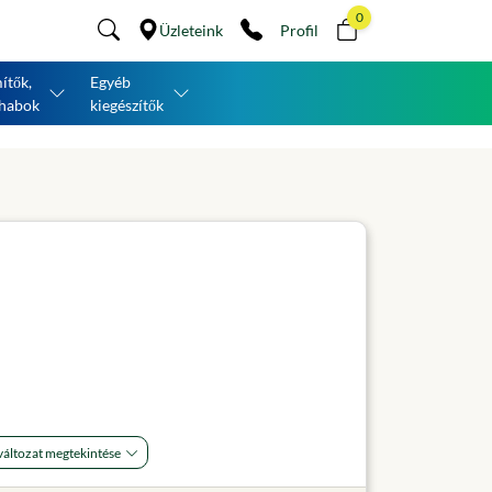
0
Üzleteink
Profil
ítők,
Egyéb
habok
kiegészítők
áltozat megtekintése