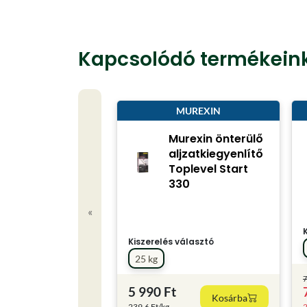
Kapcsolódó termékein
MUREXIN
Murexin önterülő
aljzatkiegyenlítő
Toplevel Start
330
«
Kiszerelés választó
25 kg
7
5 990 Ft
Kosárba
239.6 Ft/kg
2