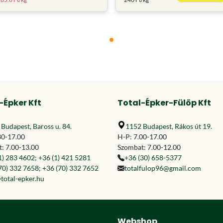
-Épker Kft
Total-Épker-Fülöp Kft
Budapest, Baross u. 84.
1152 Budapest, Rákos út 19.
30-17.00
H-P: 7.00-17.00
: 7.00-13.00
Szombat: 7.00-12.00
1) 283 4602
;
+36 (1) 421 5281
+36 (30) 658-5377
70) 332 7658
;
+36 (70) 332 7652
totalfulop96@gmail.com
total-epker.hu
Webshop