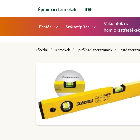
Hírek
Építőipari termékek
Vakolatok és
Festés
Szárazépítés
homlokzatfestékek
Főoldal
Termékek
Építőipari szerszámok
Festő szersz