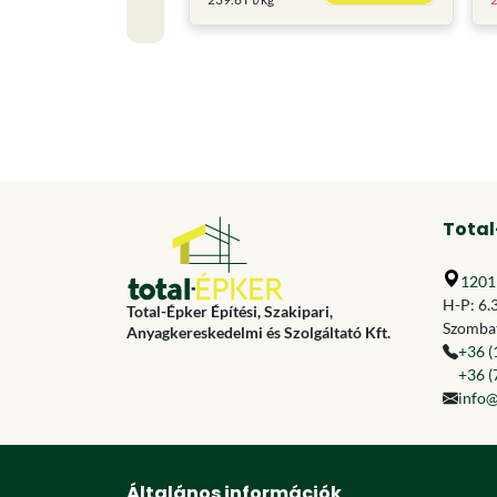
Total
1201 
H-P: 6.
Total-Épker Építési, Szakipari,
Szombat
Anyagkereskedelmi és Szolgáltató Kft.
+36 (
+36 (
info@
Általános információk