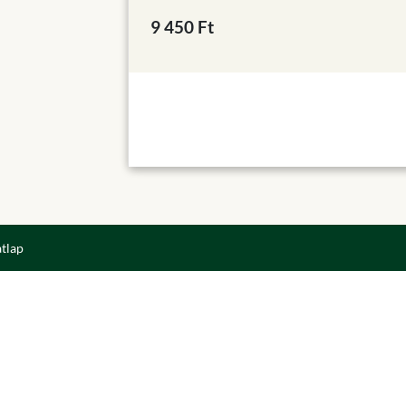
9 450 Ft
atlap