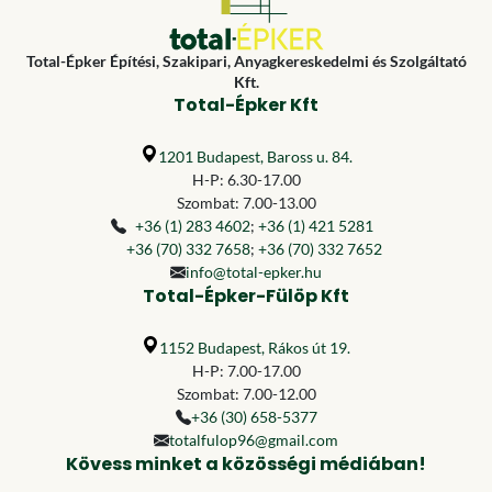
Total-Épker Építési, Szakipari, Anyagkereskedelmi és Szolgáltató
Kft.
Total-Épker Kft
1201 Budapest, Baross u. 84.
H-P: 6.30-17.00
Szombat: 7.00-13.00
+36 (1) 283 4602
;
+36 (1) 421 5281
+36 (70) 332 7658
;
+36 (70) 332 7652
info@total-epker.hu
Total-Épker-Fülöp Kft
1152 Budapest, Rákos út 19.
H-P: 7.00-17.00
Szombat: 7.00-12.00
+36 (30) 658-5377
totalfulop96@gmail.com
Kövess minket a közösségi médiában!