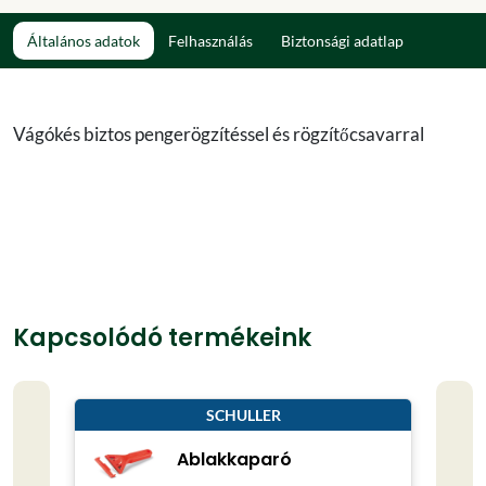
Általános adatok
Felhasználás
Biztonsági adatlap
Vágókés biztos pengerögzítéssel és rögzítőcsavarral
Kapcsolódó termékeink
SCHULLER
Ablakkaparó