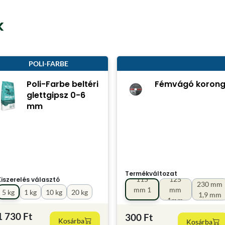
k
POLI-FARBE
Poli-Farbe beltéri
Fémvágó koron
glettgipsz 0-6
mm
Termékváltozat
115
125
Kiszerelés választó
230 mm
mm 1
mm
5 kg
1 kg
10 kg
20 kg
1,9 mm
mm
1mm
1 730 Ft
300 Ft
Kosárba
Kosárba