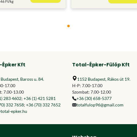
46 Ft/kg
-Épker Kft
Total-Épker-Fülöp Kft
Budapest, Baross u. 84.
1152 Budapest, Rákos út 19.
30-17.00
H-P: 7.00-17.00
: 7.00-13.00
Szombat: 7.00-12.00
1) 283 4602
;
+36 (1) 421 5281
+36 (30) 658-5377
70) 332 7658
;
+36 (70) 332 7652
totalfulop96@gmail.com
total-epker.hu