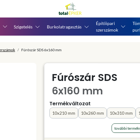
Építőipari
Töm
Szigetelés
Burkolatragasztás
szerszámok
pur
zerszámok
Fúrószár SDS 6x160 mm
Fúrószár SDS
6x160 mm
Termékváltozat
10x210 mm
10x260 mm
10x310 mm
további termékv