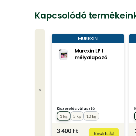
Kapcsolódó termékein
MUREXIN
Murexin LF 1
mélyalapozó
«
Kiszerelés választó
1 kg
5 kg
10 kg
3 400 Ft
Kosárba