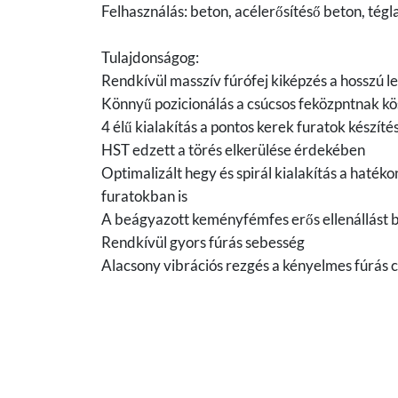
Felhasználás: beton, acélerősítéső beton, té
Tulajdonságog:
Rendkívül masszív fúrófej kiképzés a hosszú 
Könnyű pozicionálás a csúcsos feközpntnak k
4 élű kialakítás a pontos kerek furatok készít
HST edzett a törés elkerülése érdekében
Optimalizált hegy és spirál kialakítás a haté
furatokban is
A beágyazott keményfémfes erős ellenállást bi
Rendkívül gyors fúrás sebesség
Alacsony vibrációs rezgés a kényelmes fúrás cé