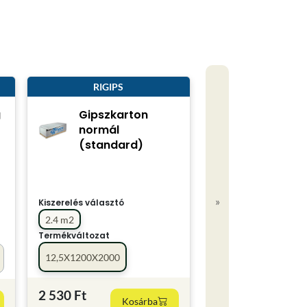
RIGIPS
g
Gipszkarton
normál
(standard)
»
Kiszerelés választó
2.4 m2
Termékváltozat
12,5X1200X2000
2 530 Ft
Kosárba