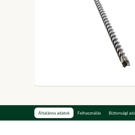
Általános adatok
Felhasználás
Biztonsági ad