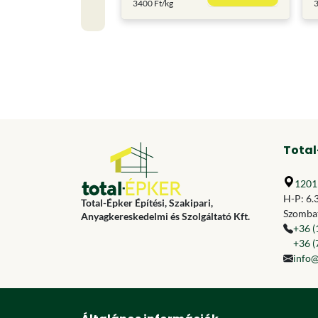
3400 Ft/kg
3
Total
1201 
H-P: 6.
Total-Épker Építési, Szakipari,
Szombat
Anyagkereskedelmi és Szolgáltató Kft.
+36 (
+36 (
info@