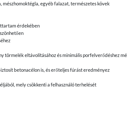
gla, mészhomoktégla, egyéb falazat, természetes kövek
lettartam érdekében
öszönhetően
éséhez
kony törmelék eltávolításához és minimális porfelverődéshez m
ztosít betonacélon is, és erőteljes fúrást eredményez
ljából, mely csökkenti a felhasználó terhelését