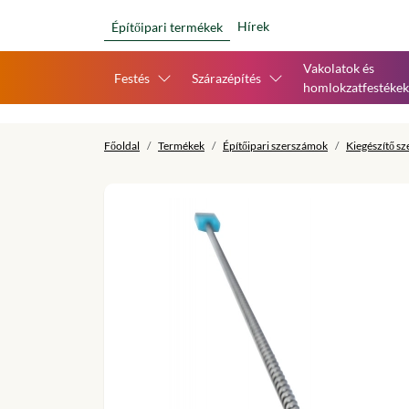
Hírek
Építőipari termékek
Vakolatok és
Festés
Szárazépítés
homlokzatfestékek
Főoldal
Termékek
Építőipari szerszámok
Kiegészítő s