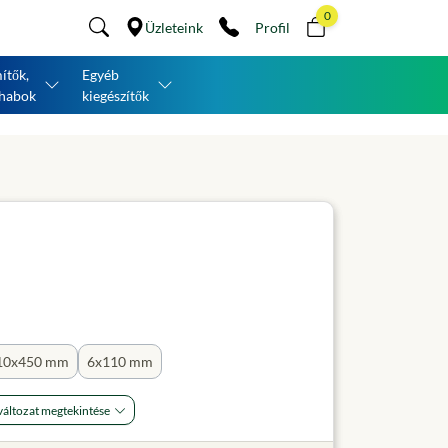
0
Üzleteink
Profil
ítők,
Egyéb
habok
kiegészítők
10x450 mm
6x110 mm
áltozat megtekintése