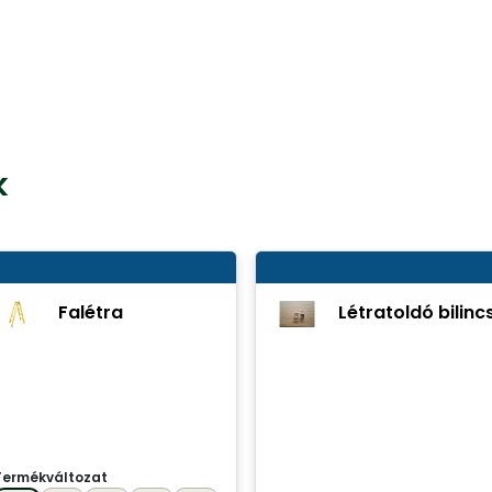
k
Falétra
Létratoldó bilinc
Termékváltozat