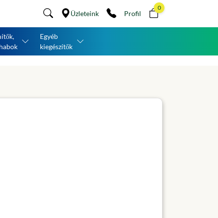
0
Üzleteink
Profil
ítők,
Egyéb
habok
kiegészítők