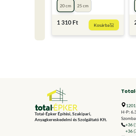
20 cm
25 cm
1 310 Ft
Kosárba
Total
1201 
H-P: 6.
Total-Épker Építési, Szakipari,
Szombat
Anyagkereskedelmi és Szolgáltató Kft.
+36 (
+36 (