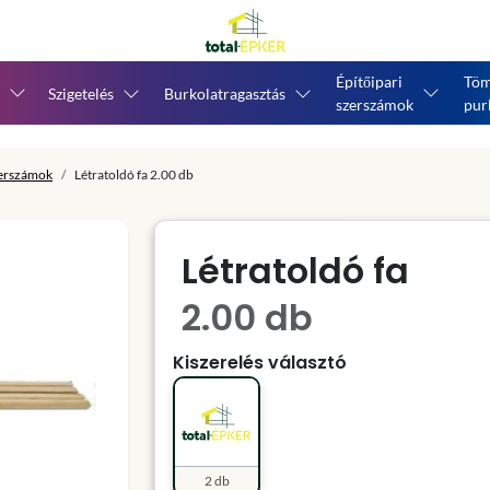
Építőipari
Töm
Szigetelés
Burkolatragasztás
szerszámok
pur
zerszámok
Létratoldó fa 2.00 db
Létratoldó fa
2.00 db
Kiszerelés választó
2 db