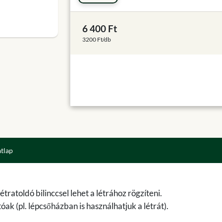
6 400 Ft
3200 Ft/db
atlap
tratoldó bilinccsel lehet a létrához rögzíteni.
k (pl. lépcsőházban is használhatjuk a létrát).