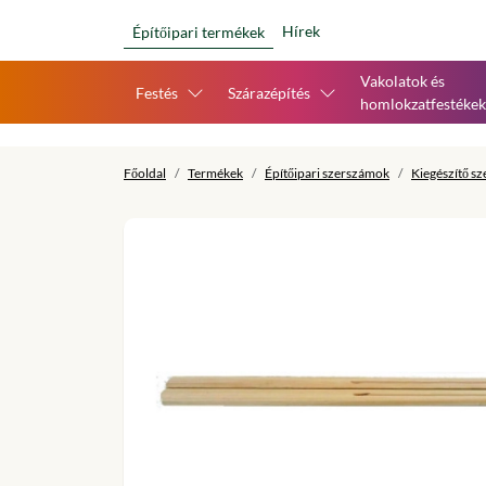
Hírek
Építőipari termékek
Vakolatok és
Festés
Szárazépítés
homlokzatfestékek
Főoldal
Termékek
Építőipari szerszámok
Kiegészítő s