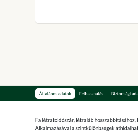
Általános adatok
Felhasználás
Biztonsági ad
Fa létratoldószár, létraláb hosszabbításához, lé
Alkalmazásával a szintkülönbségek áthidalhatóa