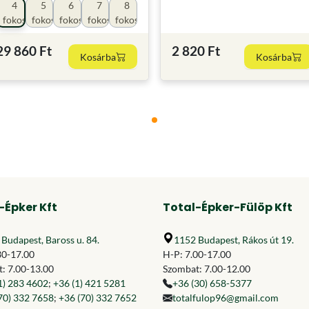
4
5
6
7
8
fokos
fokos
fokos
fokos
fokos
29 860 Ft
2 820 Ft
Kosárba
Kosárba
-Épker Kft
Total-Épker-Fülöp Kft
Budapest, Baross u. 84.
1152 Budapest, Rákos út 19.
30-17.00
H-P: 7.00-17.00
: 7.00-13.00
Szombat: 7.00-12.00
1) 283 4602
;
+36 (1) 421 5281
+36 (30) 658-5377
70) 332 7658
;
+36 (70) 332 7652
totalfulop96@gmail.com