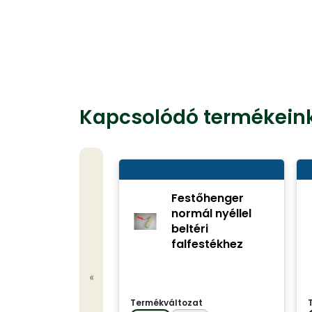
Kapcsolódó termékein
Festőhenger
normál nyéllel
beltéri
falfestékhez
«
Termékváltozat